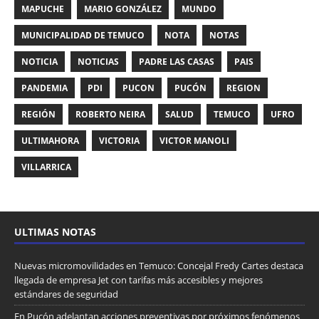
MAPUCHE
MARIO GONZÁLEZ
MUNDO
MUNICIPALIDAD DE TEMUCO
NOTA
NOTAS
NOTICIA
NOTICIAS
PADRE LAS CASAS
PAIS
PANDEMIA
PDI
PUCON
PUCÓN
REGION
REGIÓN
ROBERTO NEIRA
SALUD
TEMUCO
UFRO
ULTIMAHORA
VICTORIA
VICTOR MANOLI
VILLARRICA
ULTIMAS NOTAS
Nuevas micromovilidades en Temuco: Concejal Fredy Cartes destaca
llegada de empresa Jet con tarifas más accesibles y mejores
estándares de seguridad
En Pucón adelantan acciones preventivas por próximos fenómenos