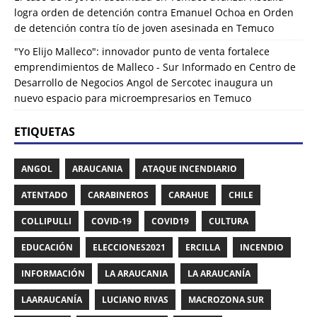
logra orden de detención contra Emanuel Ochoa
en
Orden
de detención contra tío de joven asesinada en Temuco
"Yo Elijo Malleco": innovador punto de venta fortalece
emprendimientos de Malleco - Sur Informado
en
Centro de
Desarrollo de Negocios Angol de Sercotec inaugura un
nuevo espacio para microempresarios en Temuco
ETIQUETAS
ANGOL
ARAUCANIA
ATAQUE INCENDIARIO
ATENTADO
CARABINEROS
CARAHUE
CHILE
COLLIPULLI
COVID-19
COVID19
CULTURA
EDUCACIÓN
ELECCIONES2021
ERCILLA
INCENDIO
INFORMACIÓN
LA ARAUCANIA
LA ARAUCANÍA
LAARAUCANÍA
LUCIANO RIVAS
MACROZONA SUR