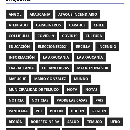
ANGOL
ARAUCANIA
ATAQUE INCENDIARIO
ATENTADO
CARABINEROS
CARAHUE
CHILE
COLLIPULLI
COVID-19
COVID19
CULTURA
EDUCACIÓN
ELECCIONES2021
ERCILLA
INCENDIO
INFORMACIÓN
LA ARAUCANIA
LA ARAUCANÍA
LAARAUCANÍA
LUCIANO RIVAS
MACROZONA SUR
MAPUCHE
MARIO GONZÁLEZ
MUNDO
MUNICIPALIDAD DE TEMUCO
NOTA
NOTAS
NOTICIA
NOTICIAS
PADRE LAS CASAS
PAIS
PANDEMIA
PDI
PUCON
PUCÓN
REGION
REGIÓN
ROBERTO NEIRA
SALUD
TEMUCO
UFRO