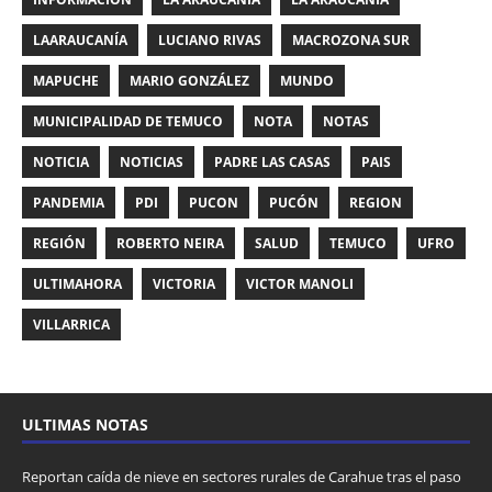
LAARAUCANÍA
LUCIANO RIVAS
MACROZONA SUR
MAPUCHE
MARIO GONZÁLEZ
MUNDO
MUNICIPALIDAD DE TEMUCO
NOTA
NOTAS
NOTICIA
NOTICIAS
PADRE LAS CASAS
PAIS
PANDEMIA
PDI
PUCON
PUCÓN
REGION
REGIÓN
ROBERTO NEIRA
SALUD
TEMUCO
UFRO
ULTIMAHORA
VICTORIA
VICTOR MANOLI
VILLARRICA
ULTIMAS NOTAS
Reportan caída de nieve en sectores rurales de Carahue tras el paso