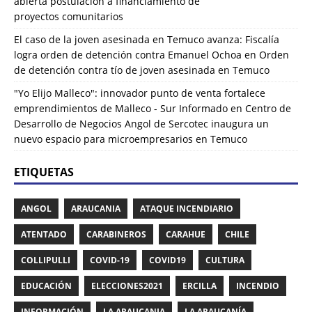
abierta postulación a financiamiento de
proyectos comunitarios
El caso de la joven asesinada en Temuco avanza: Fiscalía
logra orden de detención contra Emanuel Ochoa
en
Orden
de detención contra tío de joven asesinada en Temuco
"Yo Elijo Malleco": innovador punto de venta fortalece
emprendimientos de Malleco - Sur Informado
en
Centro de
Desarrollo de Negocios Angol de Sercotec inaugura un
nuevo espacio para microempresarios en Temuco
ETIQUETAS
ANGOL
ARAUCANIA
ATAQUE INCENDIARIO
ATENTADO
CARABINEROS
CARAHUE
CHILE
COLLIPULLI
COVID-19
COVID19
CULTURA
EDUCACIÓN
ELECCIONES2021
ERCILLA
INCENDIO
INFORMACIÓN
LA ARAUCANIA
LA ARAUCANÍA