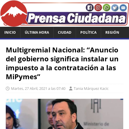
INICIO
ÚLTIMA HORA
CIUDAD
POLÍTICA
REGIÓN
Multigremial Nacional: “Anuncio
del gobierno significa instalar un
impuesto a la contratación a las
MiPymes”
Martes, 27 Abril, 2021 a las 07:40
Tania Márquez Kacic