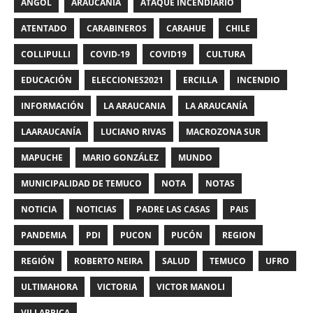
ANGOL
ARAUCANIA
ATAQUE INCENDIARIO
ATENTADO
CARABINEROS
CARAHUE
CHILE
COLLIPULLI
COVID-19
COVID19
CULTURA
EDUCACIÓN
ELECCIONES2021
ERCILLA
INCENDIO
INFORMACIÓN
LA ARAUCANIA
LA ARAUCANÍA
LAARAUCANÍA
LUCIANO RIVAS
MACROZONA SUR
MAPUCHE
MARIO GONZÁLEZ
MUNDO
MUNICIPALIDAD DE TEMUCO
NOTA
NOTAS
NOTICIA
NOTICIAS
PADRE LAS CASAS
PAIS
PANDEMIA
PDI
PUCON
PUCÓN
REGION
REGIÓN
ROBERTO NEIRA
SALUD
TEMUCO
UFRO
ULTIMAHORA
VICTORIA
VICTOR MANOLI
VILLARRICA