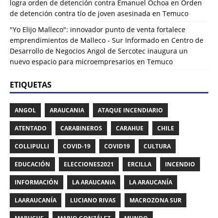
logra orden de detención contra Emanuel Ochoa
en
Orden
de detención contra tío de joven asesinada en Temuco
"Yo Elijo Malleco": innovador punto de venta fortalece
emprendimientos de Malleco - Sur Informado
en
Centro de
Desarrollo de Negocios Angol de Sercotec inaugura un
nuevo espacio para microempresarios en Temuco
ETIQUETAS
ANGOL
ARAUCANIA
ATAQUE INCENDIARIO
ATENTADO
CARABINEROS
CARAHUE
CHILE
COLLIPULLI
COVID-19
COVID19
CULTURA
EDUCACIÓN
ELECCIONES2021
ERCILLA
INCENDIO
INFORMACIÓN
LA ARAUCANIA
LA ARAUCANÍA
LAARAUCANÍA
LUCIANO RIVAS
MACROZONA SUR