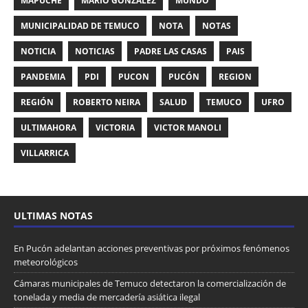
MAPUCHE
MARIO GONZÁLEZ
MUNDO
MUNICIPALIDAD DE TEMUCO
NOTA
NOTAS
NOTICIA
NOTICIAS
PADRE LAS CASAS
PAIS
PANDEMIA
PDI
PUCON
PUCÓN
REGION
REGIÓN
ROBERTO NEIRA
SALUD
TEMUCO
UFRO
ULTIMAHORA
VICTORIA
VICTOR MANOLI
VILLARRICA
ULTIMAS NOTAS
En Pucón adelantan acciones preventivas por próximos fenómenos
meteorológicos
Cámaras municipales de Temuco detectaron la comercialización de
tonelada y media de mercadería asiática ilegal