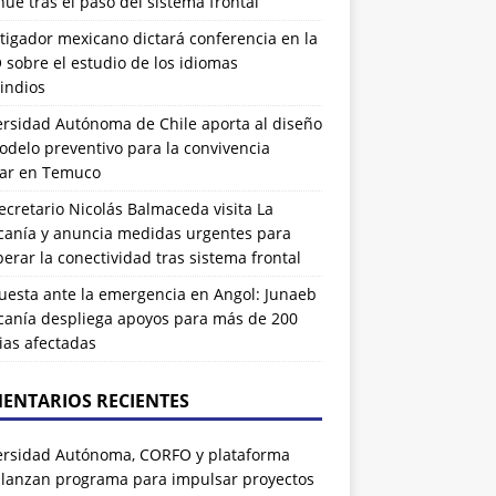
ue tras el paso del sistema frontal
tigador mexicano dictará conferencia en la
sobre el estudio de los idiomas
indios
ersidad Autónoma de Chile aporta al diseño
delo preventivo para la convivencia
lar en Temuco
cretario Nicolás Balmaceda visita La
canía y anuncia medidas urgentes para
erar la conectividad tras sistema frontal
uesta ante la emergencia en Angol: Junaeb
canía despliega apoyos para más de 200
ias afectadas
ENTARIOS RECIENTES
ersidad Autónoma, CORFO y plataforma
 lanzan programa para impulsar proyectos