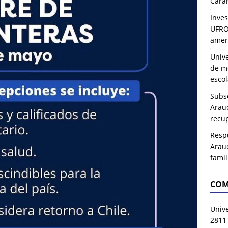
Carah
Inves
UFRO 
amer
Univ
de mo
esco
Subse
Arau
recup
Resp
Arau
famil
COM
Univ
2811