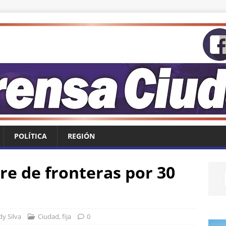
POLÍTICA
REGIÓN
rre de fronteras por 30
y Silva
Ciudad
,
fija
0