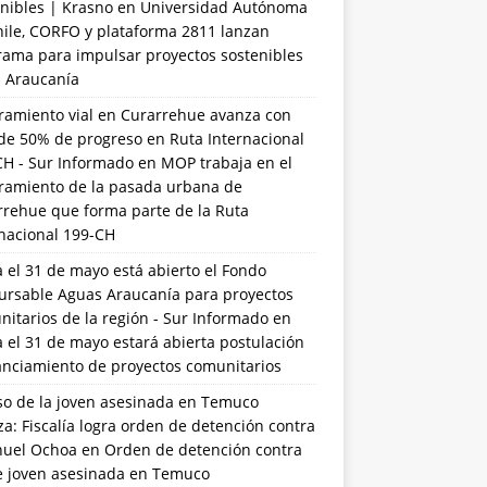
nibles | Krasno
en
Universidad Autónoma
hile, CORFO y plataforma 2811 lanzan
rama para impulsar proyectos sostenibles
a Araucanía
ramiento vial en Curarrehue avanza con
de 50% de progreso en Ruta Internacional
CH - Sur Informado
en
MOP trabaja en el
ramiento de la pasada urbana de
rrehue que forma parte de la Ruta
rnacional 199-CH
 el 31 de mayo está abierto el Fondo
ursable Aguas Araucanía para proyectos
itarios de la región - Sur Informado
en
 el 31 de mayo estará abierta postulación
anciamiento de proyectos comunitarios
so de la joven asesinada en Temuco
a: Fiscalía logra orden de detención contra
uel Ochoa
en
Orden de detención contra
de joven asesinada en Temuco