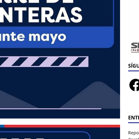
SÍG
ENT
Repor