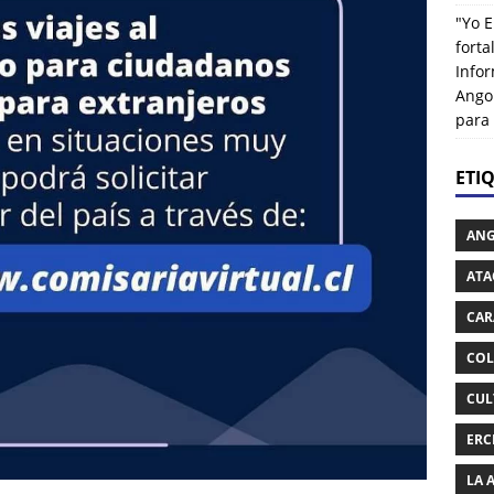
"Yo E
fort
Info
Ango
para
ETI
AN
ATA
CAR
COL
CUL
ERC
LA 