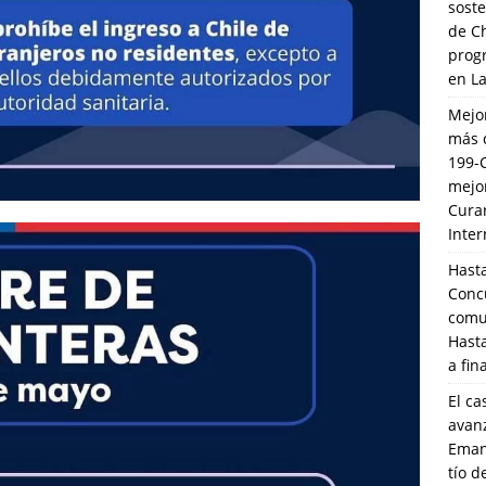
soste
de C
prog
en L
Mejo
más 
199-
mejo
Cura
Inte
Hasta
Conc
comun
Hasta
a fin
El ca
avanz
Eman
tío 