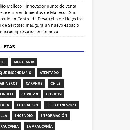
lijo Malleco": innovador punto de venta
alece emprendimientos de Malleco - Sur
rmado
en
Centro de Desarrollo de Negocios
l de Sercotec inaugura un nuevo espacio
 microempresarios en Temuco
QUETAS
GOL
ARAUCANIA
QUE INCENDIARIO
ATENTADO
ABINEROS
CARAHUE
CHILE
LIPULLI
COVID-19
COVID19
TURA
EDUCACIÓN
ELECCIONES2021
ILLA
INCENDIO
INFORMACIÓN
ARAUCANIA
LA ARAUCANÍA