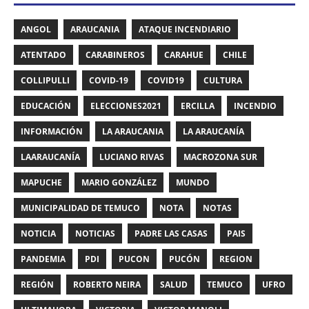
ANGOL
ARAUCANIA
ATAQUE INCENDIARIO
ATENTADO
CARABINEROS
CARAHUE
CHILE
COLLIPULLI
COVID-19
COVID19
CULTURA
EDUCACIÓN
ELECCIONES2021
ERCILLA
INCENDIO
INFORMACIÓN
LA ARAUCANIA
LA ARAUCANÍA
LAARAUCANÍA
LUCIANO RIVAS
MACROZONA SUR
MAPUCHE
MARIO GONZÁLEZ
MUNDO
MUNICIPALIDAD DE TEMUCO
NOTA
NOTAS
NOTICIA
NOTICIAS
PADRE LAS CASAS
PAIS
PANDEMIA
PDI
PUCON
PUCÓN
REGION
REGIÓN
ROBERTO NEIRA
SALUD
TEMUCO
UFRO