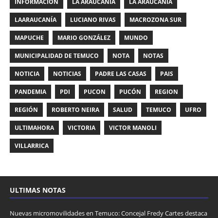
INFORMACIÓN
LA ARAUCANIA
LA ARAUCANÍA
LAARAUCANÍA
LUCIANO RIVAS
MACROZONA SUR
MAPUCHE
MARIO GONZÁLEZ
MUNDO
MUNICIPALIDAD DE TEMUCO
NOTA
NOTAS
NOTICIA
NOTICIAS
PADRE LAS CASAS
PAIS
PANDEMIA
PDI
PUCON
PUCÓN
REGION
REGIÓN
ROBERTO NEIRA
SALUD
TEMUCO
UFRO
ULTIMAHORA
VICTORIA
VICTOR MANOLI
VILLARRICA
ULTIMAS NOTAS
Nuevas micromovilidades en Temuco: Concejal Fredy Cartes destaca