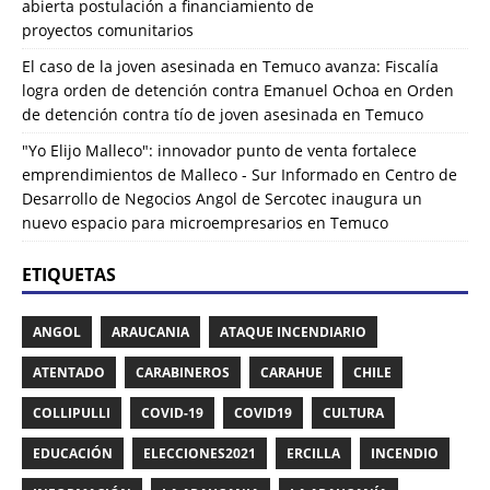
abierta postulación a financiamiento de
proyectos comunitarios
El caso de la joven asesinada en Temuco avanza: Fiscalía
logra orden de detención contra Emanuel Ochoa
en
Orden
de detención contra tío de joven asesinada en Temuco
"Yo Elijo Malleco": innovador punto de venta fortalece
emprendimientos de Malleco - Sur Informado
en
Centro de
Desarrollo de Negocios Angol de Sercotec inaugura un
nuevo espacio para microempresarios en Temuco
ETIQUETAS
ANGOL
ARAUCANIA
ATAQUE INCENDIARIO
ATENTADO
CARABINEROS
CARAHUE
CHILE
COLLIPULLI
COVID-19
COVID19
CULTURA
EDUCACIÓN
ELECCIONES2021
ERCILLA
INCENDIO