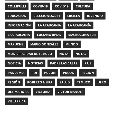
COLLIPULLI
COVID-19
COVID19
CULTURA
EDUCACIÓN
ELECCIONES2021
ERCILLA
INCENDIO
INFORMACIÓN
LA ARAUCANIA
LA ARAUCANÍA
LAARAUCANÍA
LUCIANO RIVAS
MACROZONA SUR
MAPUCHE
MARIO GONZÁLEZ
MUNDO
MUNICIPALIDAD DE TEMUCO
NOTA
NOTAS
NOTICIA
NOTICIAS
PADRE LAS CASAS
PAIS
PANDEMIA
PDI
PUCON
PUCÓN
REGION
REGIÓN
ROBERTO NEIRA
SALUD
TEMUCO
UFRO
ULTIMAHORA
VICTORIA
VICTOR MANOLI
VILLARRICA