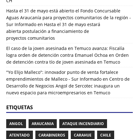
CH
Hasta el 31 de mayo está abierto el Fondo Concursable
Aguas Araucanía para proyectos comunitarios de la región -
Sur Informado
en
Hasta el 31 de mayo estará
abierta postulación a financiamiento de
proyectos comunitarios
El caso de la joven asesinada en Temuco avanza: Fiscalía
logra orden de detención contra Emanuel Ochoa
en
Orden
de detención contra tío de joven asesinada en Temuco
"Yo Elijo Malleco": innovador punto de venta fortalece
emprendimientos de Malleco - Sur Informado
en
Centro de
Desarrollo de Negocios Angol de Sercotec inaugura un
nuevo espacio para microempresarios en Temuco
ETIQUETAS
ANGOL
ARAUCANIA
ATAQUE INCENDIARIO
ATENTADO
CARABINEROS
CARAHUE
CHILE