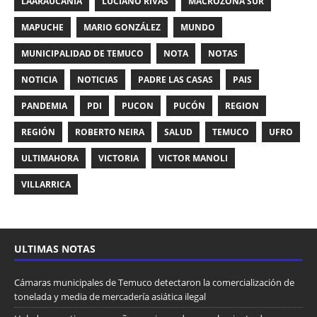
LAARAUCANÍA
LUCIANO RIVAS
MACROZONA SUR
MAPUCHE
MARIO GONZÁLEZ
MUNDO
MUNICIPALIDAD DE TEMUCO
NOTA
NOTAS
NOTICIA
NOTICIAS
PADRE LAS CASAS
PAIS
PANDEMIA
PDI
PUCON
PUCÓN
REGION
REGIÓN
ROBERTO NEIRA
SALUD
TEMUCO
UFRO
ULTIMAHORA
VICTORIA
VICTOR MANOLI
VILLARRICA
ULTIMAS NOTAS
Cámaras municipales de Temuco detectaron la comercialización de
tonelada y media de mercadería asiática ilegal