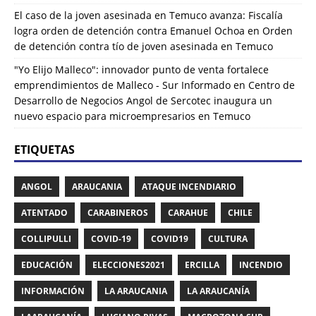
El caso de la joven asesinada en Temuco avanza: Fiscalía
logra orden de detención contra Emanuel Ochoa
en
Orden
de detención contra tío de joven asesinada en Temuco
"Yo Elijo Malleco": innovador punto de venta fortalece
emprendimientos de Malleco - Sur Informado
en
Centro de
Desarrollo de Negocios Angol de Sercotec inaugura un
nuevo espacio para microempresarios en Temuco
ETIQUETAS
ANGOL
ARAUCANIA
ATAQUE INCENDIARIO
ATENTADO
CARABINEROS
CARAHUE
CHILE
COLLIPULLI
COVID-19
COVID19
CULTURA
EDUCACIÓN
ELECCIONES2021
ERCILLA
INCENDIO
INFORMACIÓN
LA ARAUCANIA
LA ARAUCANÍA