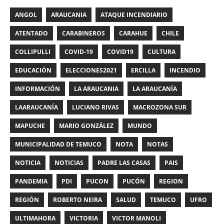
ANGOL
ARAUCANIA
ATAQUE INCENDIARIO
ATENTADO
CARABINEROS
CARAHUE
CHILE
COLLIPULLI
COVID-19
COVID19
CULTURA
EDUCACIÓN
ELECCIONES2021
ERCILLA
INCENDIO
INFORMACIÓN
LA ARAUCANIA
LA ARAUCANÍA
LAARAUCANÍA
LUCIANO RIVAS
MACROZONA SUR
MAPUCHE
MARIO GONZÁLEZ
MUNDO
MUNICIPALIDAD DE TEMUCO
NOTA
NOTAS
NOTICIA
NOTICIAS
PADRE LAS CASAS
PAIS
PANDEMIA
PDI
PUCON
PUCÓN
REGION
REGIÓN
ROBERTO NEIRA
SALUD
TEMUCO
UFRO
ULTIMAHORA
VICTORIA
VICTOR MANOLI