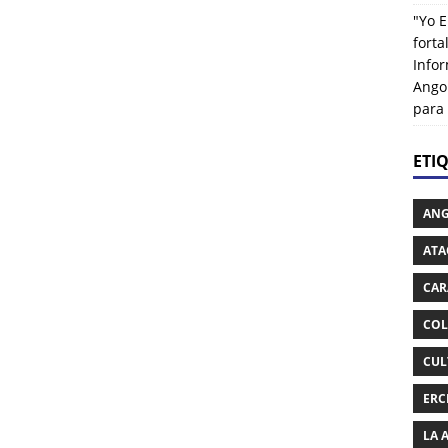
"Yo E
fort
Info
Ango
para
ETI
AN
ATA
CAR
COL
CUL
ERC
LA 