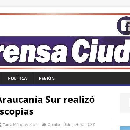
POLÍTICA
REGIÓN
Araucanía Sur realizó
scopias
Tania Márquez Kacic
Opinión
,
Última Hora
0