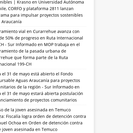
nibles | Krasno
en
Universidad Autónoma
hile, CORFO y plataforma 2811 lanzan
rama para impulsar proyectos sostenibles
a Araucanía
ramiento vial en Curarrehue avanza con
de 50% de progreso en Ruta Internacional
CH - Sur Informado
en
MOP trabaja en el
ramiento de la pasada urbana de
rrehue que forma parte de la Ruta
rnacional 199-CH
 el 31 de mayo está abierto el Fondo
ursable Aguas Araucanía para proyectos
itarios de la región - Sur Informado
en
 el 31 de mayo estará abierta postulación
anciamiento de proyectos comunitarios
so de la joven asesinada en Temuco
a: Fiscalía logra orden de detención contra
uel Ochoa
en
Orden de detención contra
de joven asesinada en Temuco