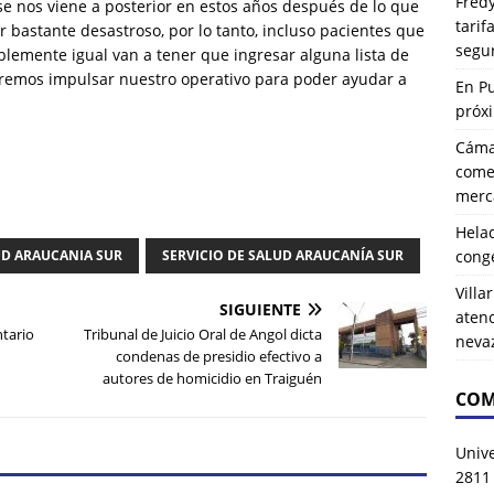
Fredy
se nos viene a posterior en estos años después de lo que
tarif
r bastante desastroso, por lo tanto, incluso pacientes que
segu
emente igual van a tener que ingresar alguna lista de
remos impulsar nuestro operativo para poder ayudar a
En P
próx
Cáma
comer
merca
Hela
D ARAUCANIA SUR
SERVICIO DE SALUD ARAUCANÍA SUR
cong
Villa
SIGUIENTE
atenc
tario
Tribunal de Juicio Oral de Angol dicta
neva
condenas de presidio efectivo a
autores de homicidio en Traiguén
COM
Univ
2811