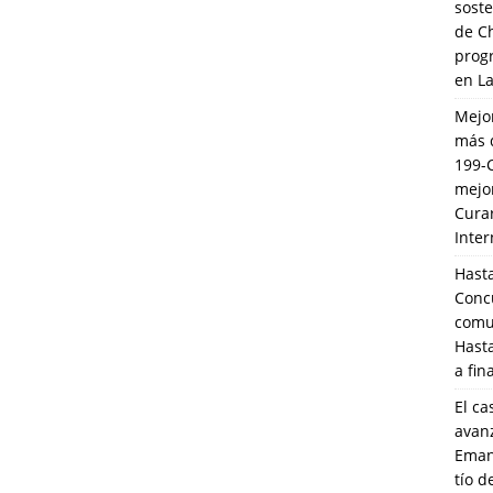
soste
de C
prog
en L
Mejo
más 
199-
mejo
Cura
Inte
Hasta
Conc
comun
Hasta
a fin
El ca
avanz
Eman
tío 