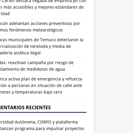
 Cartes destaca llegada de empresa Jet con
as más accesibles y mejores estándares de
ridad
ucón adelantan acciones preventivas por
imos fenómenos meteorológicos
ras municipales de Temuco detectaron la
cialización de tonelada y media de
dería asiática ilegal
das: reactivan campaña por riesgo de
elamiento de medidores de agua
rrica activa plan de emergencia y refuerza
ión a personas en situación de calle ante
zones y temperaturas bajo cero
ENTARIOS RECIENTES
ersidad Autónoma, CORFO y plataforma
 lanzan programa para impulsar proyectos