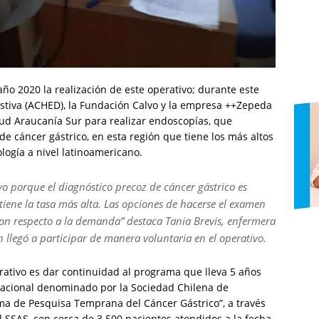
ño 2020 la realización de este operativo; durante este
stiva (ACHED), la Fundación Calvo y la empresa ++Zepeda
alud Araucanía Sur para realizar endoscopías, que
e cáncer gástrico, en esta región que tiene los más altos
ología a nivel latinoamericano.
vo porque el diagnóstico precoz de cáncer gástrico es
iene la tasa más alta. Las opciones de hacerse el examen
 con respecto a la demanda” destaca Tania Brevis, enfermera
 llegó a participar de manera voluntaria en el operativo.
erativo es dar continuidad al programa que lleva 5 años
 Nacional denominado por la Sociedad Chilena de
ma de Pesquisa Temprana del Cáncer Gástrico”, a través
el SSAS, con cerca de 3.500 pacientes atendidos a la fecha.