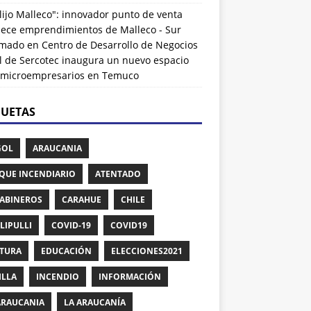
lijo Malleco": innovador punto de venta
alece emprendimientos de Malleco - Sur
rmado
en
Centro de Desarrollo de Negocios
l de Sercotec inaugura un nuevo espacio
 microempresarios en Temuco
QUETAS
GOL
ARAUCANIA
QUE INCENDIARIO
ATENTADO
ABINEROS
CARAHUE
CHILE
LIPULLI
COVID-19
COVID19
TURA
EDUCACIÓN
ELECCIONES2021
ILLA
INCENDIO
INFORMACIÓN
ARAUCANIA
LA ARAUCANÍA