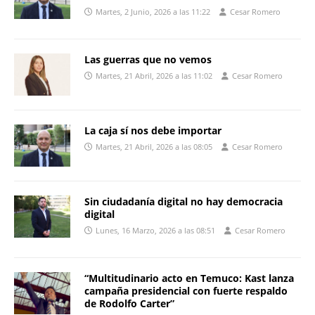
Martes, 2 Junio, 2026 a las 11:22
Cesar Romero
Las guerras que no vemos
Martes, 21 Abril, 2026 a las 11:02
Cesar Romero
La caja sí nos debe importar
Martes, 21 Abril, 2026 a las 08:05
Cesar Romero
Sin ciudadanía digital no hay democracia
digital
Lunes, 16 Marzo, 2026 a las 08:51
Cesar Romero
“Multitudinario acto en Temuco: Kast lanza
campaña presidencial con fuerte respaldo
de Rodolfo Carter”