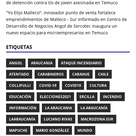
de detención contra tío de joven asesinada en Temuco
"Yo Elijo Malleco": innovador punto de venta fortalece
emprendimientos de Malleco - Sur Informado
en
Centro de
Desarrollo de Negocios Angol de Sercotec inaugura un
nuevo espacio para microempresarios en Temuco
ETIQUETAS
ANGOL
ARAUCANIA
ATAQUE INCENDIARIO
ATENTADO
CARABINEROS
CARAHUE
CHILE
COLLIPULLI
COVID-19
COVID19
CULTURA
EDUCACIÓN
ELECCIONES2021
ERCILLA
INCENDIO
INFORMACIÓN
LA ARAUCANIA
LA ARAUCANÍA
LAARAUCANÍA
LUCIANO RIVAS
MACROZONA SUR
MAPUCHE
MARIO GONZÁLEZ
MUNDO