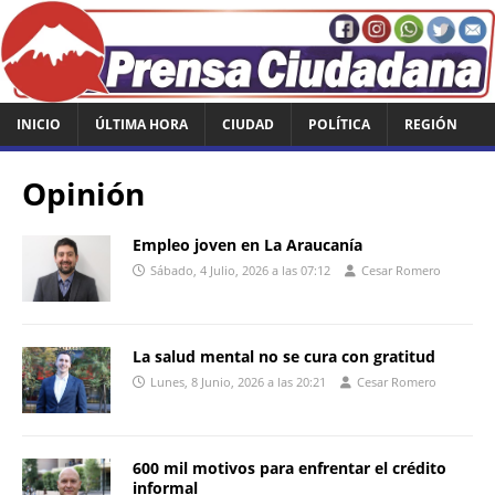
INICIO
ÚLTIMA HORA
CIUDAD
POLÍTICA
REGIÓN
Opinión
Empleo joven en La Araucanía
Sábado, 4 Julio, 2026 a las 07:12
Cesar Romero
La salud mental no se cura con gratitud
Lunes, 8 Junio, 2026 a las 20:21
Cesar Romero
600 mil motivos para enfrentar el crédito
informal