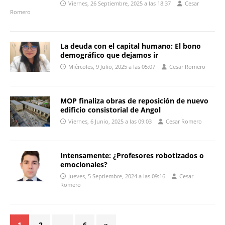
Viernes, 26 Septiembre, 2025 a las 18:37
Cesar
Romero
La deuda con el capital humano: El bono
demográfico que dejamos ir
Miércoles, 9 Julio, 2025 a las 05:07
Cesar Romero
MOP finaliza obras de reposición de nuevo
edificio consistorial de Angol
Viernes, 6 Junio, 2025 a las 09:03
Cesar Romero
Intensamente: ¿Profesores robotizados o
emocionales?
Jueves, 5 Septiembre, 2024 a las 09:16
Cesar
Romero
1
2
…
6
»