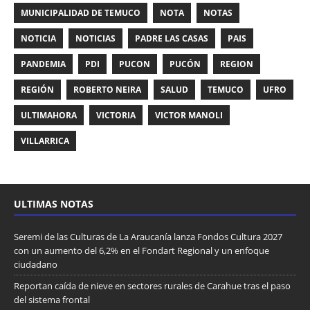
MUNICIPALIDAD DE TEMUCO
NOTA
NOTAS
NOTICIA
NOTICIAS
PADRE LAS CASAS
PAIS
PANDEMIA
PDI
PUCON
PUCÓN
REGION
REGIÓN
ROBERTO NEIRA
SALUD
TEMUCO
UFRO
ULTIMAHORA
VICTORIA
VICTOR MANOLI
VILLARRICA
ULTIMAS NOTAS
Seremi de las Culturas de La Araucanía lanza Fondos Cultura 2027
con un aumento del 6,2% en el Fondart Regional y un enfoque
ciudadano
Reportan caída de nieve en sectores rurales de Carahue tras el paso
del sistema frontal