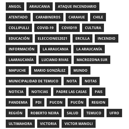
ANGOL
ARAUCANIA
ATAQUE INCENDIARIO
ATENTADO
CARABINEROS
CARAHUE
CHILE
COLLIPULLI
COVID-19
COVID19
CULTURA
EDUCACIÓN
ELECCIONES2021
ERCILLA
INCENDIO
INFORMACIÓN
LA ARAUCANIA
LA ARAUCANÍA
LAARAUCANÍA
LUCIANO RIVAS
MACROZONA SUR
MAPUCHE
MARIO GONZÁLEZ
MUNDO
MUNICIPALIDAD DE TEMUCO
NOTA
NOTAS
NOTICIA
NOTICIAS
PADRE LAS CASAS
PAIS
PANDEMIA
PDI
PUCON
PUCÓN
REGION
REGIÓN
ROBERTO NEIRA
SALUD
TEMUCO
UFRO
ULTIMAHORA
VICTORIA
VICTOR MANOLI