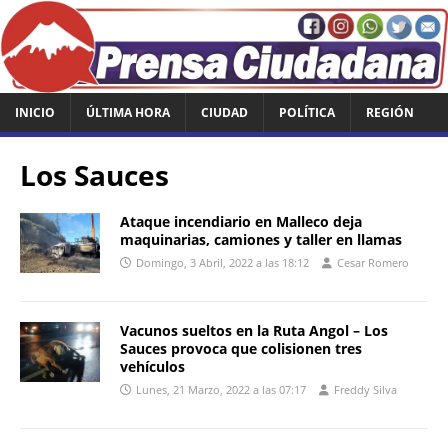
INICIO
ÚLTIMA HORA
CIUDAD
POLÍTICA
REGIÓN
Los Sauces
Ataque incendiario en Malleco deja
maquinarias, camiones y taller en llamas
Domingo, 3 Abril, 2022 a las 18:12
Cesar Romero
Vacunos sueltos en la Ruta Angol – Los
Sauces provoca que colisionen tres
vehículos
Lunes, 21 Marzo, 2022 a las 07:17
Freddy Silva