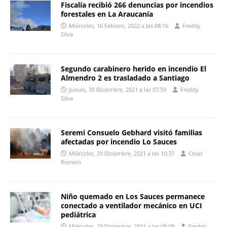
Fiscalía recibió 266 denuncias por incendios
forestales en La Araucanía
Miércoles, 16 Febrero, 2022 a las 08:16
Freddy
Silva
Segundo carabinero herido en incendio El
Almendro 2 es trasladado a Santiago
Jueves, 30 Diciembre, 2021 a las 07:59
Freddy
Silva
Seremi Consuelo Gebhard visitó familias
afectadas por incendio Lo Sauces
Miércoles, 29 Diciembre, 2021 a las 10:37
Cesar
Romero
Niño quemado en Los Sauces permanece
conectado a ventilador mecánico en UCI
pediátrica
Miércoles, 29 Diciembre, 2021 a las 08:09
Freddy