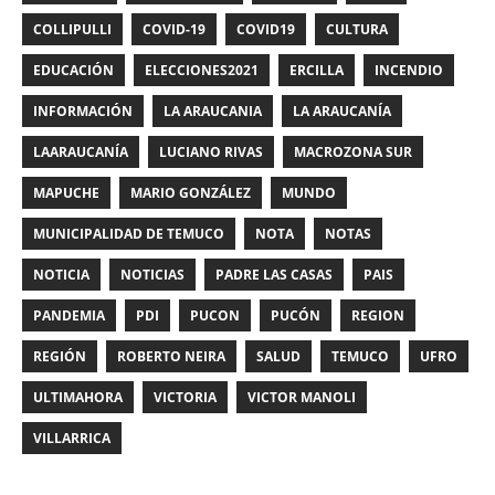
COLLIPULLI
COVID-19
COVID19
CULTURA
EDUCACIÓN
ELECCIONES2021
ERCILLA
INCENDIO
INFORMACIÓN
LA ARAUCANIA
LA ARAUCANÍA
LAARAUCANÍA
LUCIANO RIVAS
MACROZONA SUR
MAPUCHE
MARIO GONZÁLEZ
MUNDO
MUNICIPALIDAD DE TEMUCO
NOTA
NOTAS
NOTICIA
NOTICIAS
PADRE LAS CASAS
PAIS
PANDEMIA
PDI
PUCON
PUCÓN
REGION
REGIÓN
ROBERTO NEIRA
SALUD
TEMUCO
UFRO
ULTIMAHORA
VICTORIA
VICTOR MANOLI
VILLARRICA