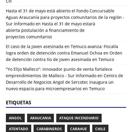
CH
Hasta el 31 de mayo está abierto el Fondo Concursable
Aguas Araucanía para proyectos comunitarios de la región -
Sur Informado
en
Hasta el 31 de mayo estará
abierta postulación a financiamiento de
proyectos comunitarios
El caso de la joven asesinada en Temuco avanza: Fiscalía
logra orden de detención contra Emanuel Ochoa
en
Orden
de detención contra tío de joven asesinada en Temuco
"Yo Elijo Malleco": innovador punto de venta fortalece
emprendimientos de Malleco - Sur Informado
en
Centro de
Desarrollo de Negocios Angol de Sercotec inaugura un
nuevo espacio para microempresarios en Temuco
ETIQUETAS
ANGOL
ARAUCANIA
ATAQUE INCENDIARIO
ATENTADO
CARABINEROS
CARAHUE
CHILE