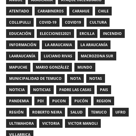
ATENTADO
CARABINEROS
CARAHUE
CHILE
COLLIPULLI
COVID-19
COVID19
CULTURA
EDUCACIÓN
ELECCIONES2021
ERCILLA
INCENDIO
INFORMACIÓN
LA ARAUCANIA
LA ARAUCANÍA
LAARAUCANÍA
LUCIANO RIVAS
MACROZONA SUR
MAPUCHE
MARIO GONZÁLEZ
MUNDO
MUNICIPALIDAD DE TEMUCO
NOTA
NOTAS
NOTICIA
NOTICIAS
PADRE LAS CASAS
PAIS
PANDEMIA
PDI
PUCON
PUCÓN
REGION
REGIÓN
ROBERTO NEIRA
SALUD
TEMUCO
UFRO
ULTIMAHORA
VICTORIA
VICTOR MANOLI
VILLARRICA