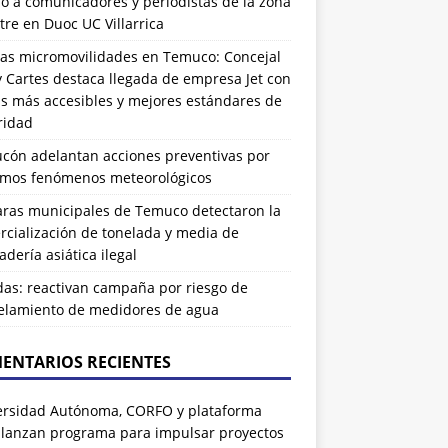
ó a comunicadores y periodistas de la zona
tre en Duoc UC Villarrica
as micromovilidades en Temuco: Concejal
 Cartes destaca llegada de empresa Jet con
as más accesibles y mejores estándares de
ridad
ucón adelantan acciones preventivas por
imos fenómenos meteorológicos
ras municipales de Temuco detectaron la
cialización de tonelada y media de
dería asiática ilegal
das: reactivan campaña por riesgo de
elamiento de medidores de agua
ENTARIOS RECIENTES
ersidad Autónoma, CORFO y plataforma
 lanzan programa para impulsar proyectos