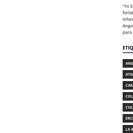
"Yo E
fort
Info
Ango
para
ETI
AN
ATA
CAR
COL
CUL
ERC
LA 