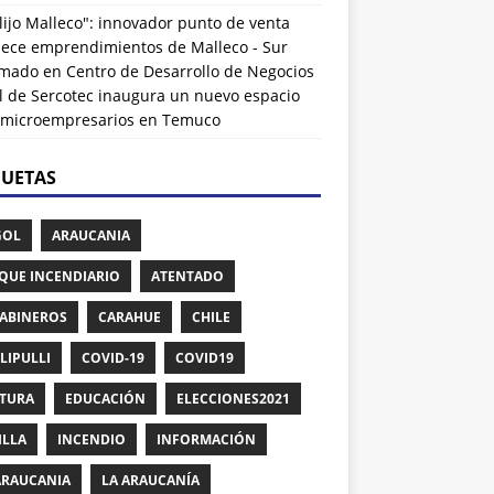
lijo Malleco": innovador punto de venta
alece emprendimientos de Malleco - Sur
rmado
en
Centro de Desarrollo de Negocios
l de Sercotec inaugura un nuevo espacio
 microempresarios en Temuco
QUETAS
GOL
ARAUCANIA
QUE INCENDIARIO
ATENTADO
ABINEROS
CARAHUE
CHILE
LIPULLI
COVID-19
COVID19
TURA
EDUCACIÓN
ELECCIONES2021
ILLA
INCENDIO
INFORMACIÓN
ARAUCANIA
LA ARAUCANÍA