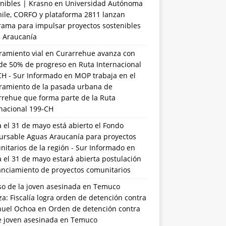
nibles | Krasno
en
Universidad Autónoma
hile, CORFO y plataforma 2811 lanzan
rama para impulsar proyectos sostenibles
a Araucanía
ramiento vial en Curarrehue avanza con
de 50% de progreso en Ruta Internacional
CH - Sur Informado
en
MOP trabaja en el
ramiento de la pasada urbana de
rrehue que forma parte de la Ruta
rnacional 199-CH
 el 31 de mayo está abierto el Fondo
ursable Aguas Araucanía para proyectos
itarios de la región - Sur Informado
en
 el 31 de mayo estará abierta postulación
anciamiento de proyectos comunitarios
so de la joven asesinada en Temuco
a: Fiscalía logra orden de detención contra
uel Ochoa
en
Orden de detención contra
de joven asesinada en Temuco