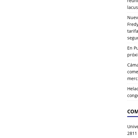
reuni
lacus
Nuev
Fredy
tarif
segu
En P
próx
Cáma
comer
merca
Hela
cong
COM
Univ
2811