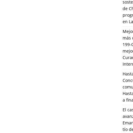
soste
de C
prog
en L
Mejo
más 
199-
mejo
Cura
Inte
Hasta
Conc
comun
Hasta
a fin
El ca
avanz
Eman
tío 