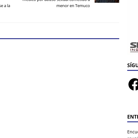
e a la
menor en Temuco
SÍG
ENT
Encu