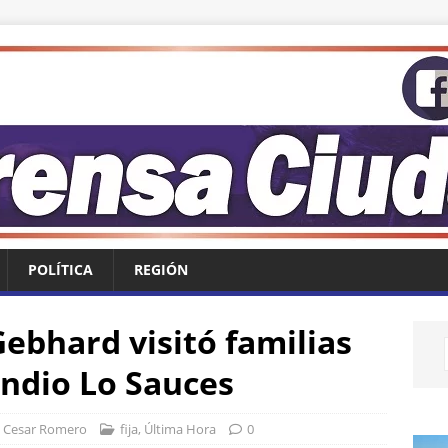
POLÍTICA
REGIÓN
ebhard visitó familias
endio Lo Sauces
Cesar Romero
fija
,
Última Hora
0