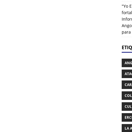
"Yo E
fort
Info
Ango
para
ETI
AN
ATA
CAR
COL
CUL
ERC
LA 