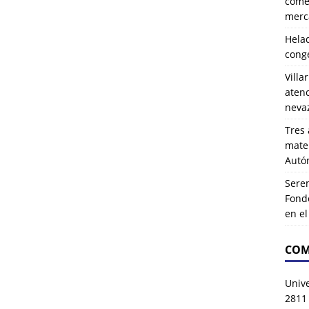
comer
merca
Hela
cong
Villa
atenc
neva
Tres 
mater
Autó
Serem
Fond
en e
COM
Univ
2811