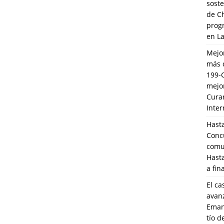
soste
de C
prog
en L
Mejo
más 
199-
mejo
Cura
Inte
Hasta
Conc
comun
Hasta
a fin
El ca
avanz
Eman
tío 