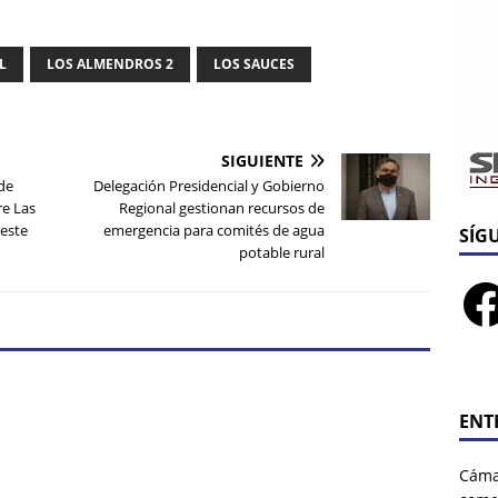
L
LOS ALMENDROS 2
LOS SAUCES
SIGUIENTE
de
Delegación Presidencial y Gobierno
e Las
Regional gestionan recursos de
 este
emergencia para comités de agua
SÍG
potable rural
ENT
Cáma