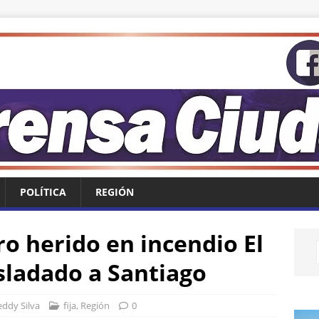
POLÍTICA
REGIÓN
o herido en incendio El
sladado a Santiago
eddy Silva
fija
,
Región
0