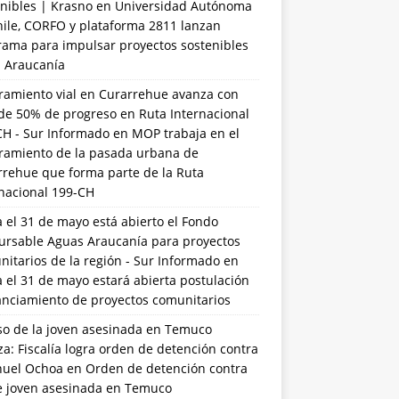
nibles | Krasno
en
Universidad Autónoma
hile, CORFO y plataforma 2811 lanzan
rama para impulsar proyectos sostenibles
a Araucanía
ramiento vial en Curarrehue avanza con
de 50% de progreso en Ruta Internacional
CH - Sur Informado
en
MOP trabaja en el
ramiento de la pasada urbana de
rrehue que forma parte de la Ruta
rnacional 199-CH
 el 31 de mayo está abierto el Fondo
ursable Aguas Araucanía para proyectos
itarios de la región - Sur Informado
en
 el 31 de mayo estará abierta postulación
anciamiento de proyectos comunitarios
so de la joven asesinada en Temuco
a: Fiscalía logra orden de detención contra
uel Ochoa
en
Orden de detención contra
de joven asesinada en Temuco