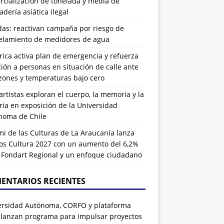
cialización de tonelada y media de
dería asiática ilegal
das: reactivan campaña por riesgo de
elamiento de medidores de agua
rrica activa plan de emergencia y refuerza
ión a personas en situación de calle ante
zones y temperaturas bajo cero
artistas exploran el cuerpo, la memoria y la
ia en exposición de la Universidad
noma de Chile
i de las Culturas de La Araucanía lanza
os Cultura 2027 con un aumento del 6,2%
l Fondart Regional y un enfoque ciudadano
ENTARIOS RECIENTES
ersidad Autónoma, CORFO y plataforma
 lanzan programa para impulsar proyectos