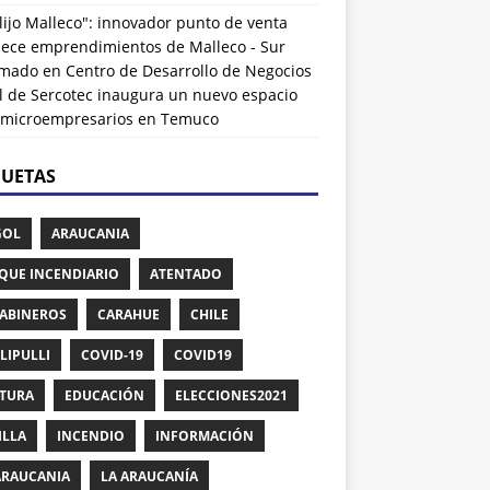
lijo Malleco": innovador punto de venta
alece emprendimientos de Malleco - Sur
rmado
en
Centro de Desarrollo de Negocios
l de Sercotec inaugura un nuevo espacio
 microempresarios en Temuco
QUETAS
GOL
ARAUCANIA
QUE INCENDIARIO
ATENTADO
ABINEROS
CARAHUE
CHILE
LIPULLI
COVID-19
COVID19
TURA
EDUCACIÓN
ELECCIONES2021
ILLA
INCENDIO
INFORMACIÓN
ARAUCANIA
LA ARAUCANÍA