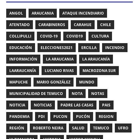
ANGOL
ARAUCANIA
ATAQUE INCENDIARIO
ATENTADO
CARABINEROS
CARAHUE
CHILE
COLLIPULLI
COVID-19
COVID19
CULTURA
EDUCACIÓN
ELECCIONES2021
ERCILLA
INCENDIO
INFORMACIÓN
LA ARAUCANIA
LA ARAUCANÍA
LAARAUCANÍA
LUCIANO RIVAS
MACROZONA SUR
MAPUCHE
MARIO GONZÁLEZ
MUNDO
MUNICIPALIDAD DE TEMUCO
NOTA
NOTAS
NOTICIA
NOTICIAS
PADRE LAS CASAS
PAIS
PANDEMIA
PDI
PUCON
PUCÓN
REGION
REGIÓN
ROBERTO NEIRA
SALUD
TEMUCO
UFRO