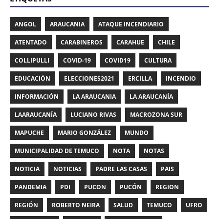
ANGOL
ARAUCANIA
ATAQUE INCENDIARIO
ATENTADO
CARABINEROS
CARAHUE
CHILE
COLLIPULLI
COVID-19
COVID19
CULTURA
EDUCACIÓN
ELECCIONES2021
ERCILLA
INCENDIO
INFORMACIÓN
LA ARAUCANIA
LA ARAUCANÍA
LAARAUCANÍA
LUCIANO RIVAS
MACROZONA SUR
MAPUCHE
MARIO GONZÁLEZ
MUNDO
MUNICIPALIDAD DE TEMUCO
NOTA
NOTAS
NOTICIA
NOTICIAS
PADRE LAS CASAS
PAIS
PANDEMIA
PDI
PUCON
PUCÓN
REGION
REGIÓN
ROBERTO NEIRA
SALUD
TEMUCO
UFRO