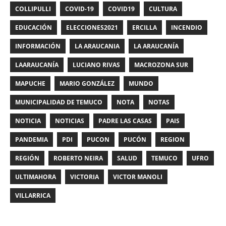
COLLIPULLI
COVID-19
COVID19
CULTURA
EDUCACIÓN
ELECCIONES2021
ERCILLA
INCENDIO
INFORMACIÓN
LA ARAUCANIA
LA ARAUCANÍA
LAARAUCANÍA
LUCIANO RIVAS
MACROZONA SUR
MAPUCHE
MARIO GONZÁLEZ
MUNDO
MUNICIPALIDAD DE TEMUCO
NOTA
NOTAS
NOTICIA
NOTICIAS
PADRE LAS CASAS
PAIS
PANDEMIA
PDI
PUCON
PUCÓN
REGION
REGIÓN
ROBERTO NEIRA
SALUD
TEMUCO
UFRO
ULTIMAHORA
VICTORIA
VICTOR MANOLI
VILLARRICA