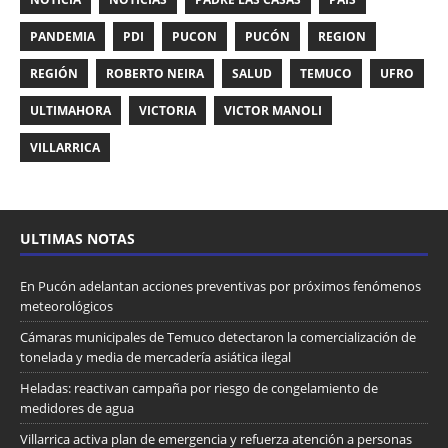
PANDEMIA
PDI
PUCON
PUCÓN
REGION
REGIÓN
ROBERTO NEIRA
SALUD
TEMUCO
UFRO
ULTIMAHORA
VICTORIA
VICTOR MANOLI
VILLARRICA
ULTIMAS NOTAS
En Pucón adelantan acciones preventivas por próximos fenómenos
meteorológicos
Cámaras municipales de Temuco detectaron la comercialización de
tonelada y media de mercadería asiática ilegal
Heladas: reactivan campaña por riesgo de congelamiento de
medidores de agua
Villarrica activa plan de emergencia y refuerza atención a personas