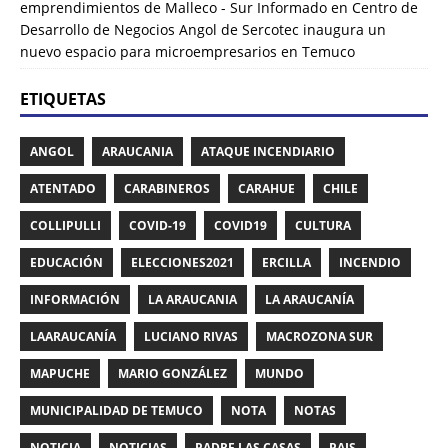
emprendimientos de Malleco - Sur Informado
en
Centro de
Desarrollo de Negocios Angol de Sercotec inaugura un
nuevo espacio para microempresarios en Temuco
ETIQUETAS
ANGOL
ARAUCANIA
ATAQUE INCENDIARIO
ATENTADO
CARABINEROS
CARAHUE
CHILE
COLLIPULLI
COVID-19
COVID19
CULTURA
EDUCACIÓN
ELECCIONES2021
ERCILLA
INCENDIO
INFORMACIÓN
LA ARAUCANIA
LA ARAUCANÍA
LAARAUCANÍA
LUCIANO RIVAS
MACROZONA SUR
MAPUCHE
MARIO GONZÁLEZ
MUNDO
MUNICIPALIDAD DE TEMUCO
NOTA
NOTAS
NOTICIA
NOTICIAS
PADRE LAS CASAS
PAIS