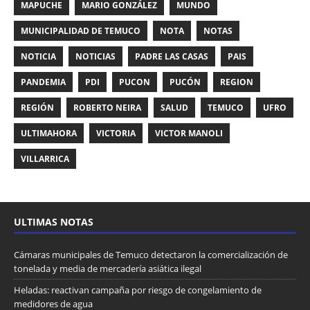
MAPUCHE
MARIO GONZÁLEZ
MUNDO
MUNICIPALIDAD DE TEMUCO
NOTA
NOTAS
NOTICIA
NOTICIAS
PADRE LAS CASAS
PAIS
PANDEMIA
PDI
PUCON
PUCÓN
REGION
REGIÓN
ROBERTO NEIRA
SALUD
TEMUCO
UFRO
ULTIMAHORA
VICTORIA
VICTOR MANOLI
VILLARRICA
ULTIMAS NOTAS
Cámaras municipales de Temuco detectaron la comercialización de
tonelada y media de mercadería asiática ilegal
Heladas: reactivan campaña por riesgo de congelamiento de
medidores de agua