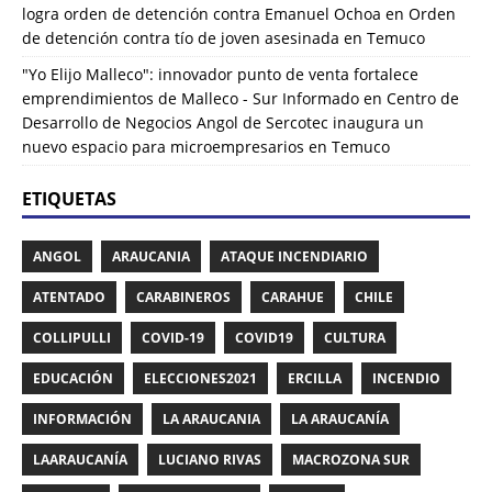
logra orden de detención contra Emanuel Ochoa
en
Orden
de detención contra tío de joven asesinada en Temuco
"Yo Elijo Malleco": innovador punto de venta fortalece
emprendimientos de Malleco - Sur Informado
en
Centro de
Desarrollo de Negocios Angol de Sercotec inaugura un
nuevo espacio para microempresarios en Temuco
ETIQUETAS
ANGOL
ARAUCANIA
ATAQUE INCENDIARIO
ATENTADO
CARABINEROS
CARAHUE
CHILE
COLLIPULLI
COVID-19
COVID19
CULTURA
EDUCACIÓN
ELECCIONES2021
ERCILLA
INCENDIO
INFORMACIÓN
LA ARAUCANIA
LA ARAUCANÍA
LAARAUCANÍA
LUCIANO RIVAS
MACROZONA SUR