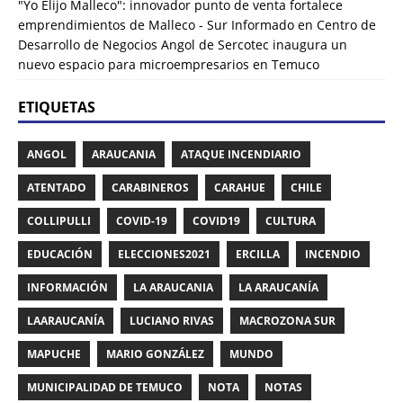
"Yo Elijo Malleco": innovador punto de venta fortalece
emprendimientos de Malleco - Sur Informado
en
Centro de
Desarrollo de Negocios Angol de Sercotec inaugura un
nuevo espacio para microempresarios en Temuco
ETIQUETAS
ANGOL
ARAUCANIA
ATAQUE INCENDIARIO
ATENTADO
CARABINEROS
CARAHUE
CHILE
COLLIPULLI
COVID-19
COVID19
CULTURA
EDUCACIÓN
ELECCIONES2021
ERCILLA
INCENDIO
INFORMACIÓN
LA ARAUCANIA
LA ARAUCANÍA
LAARAUCANÍA
LUCIANO RIVAS
MACROZONA SUR
MAPUCHE
MARIO GONZÁLEZ
MUNDO
MUNICIPALIDAD DE TEMUCO
NOTA
NOTAS