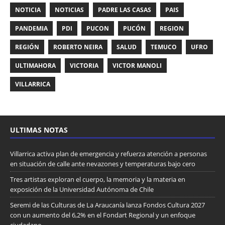
NOTICIA
NOTICIAS
PADRE LAS CASAS
PAIS
PANDEMIA
PDI
PUCON
PUCÓN
REGION
REGIÓN
ROBERTO NEIRA
SALUD
TEMUCO
UFRO
ULTIMAHORA
VICTORIA
VICTOR MANOLI
VILLARRICA
ULTIMAS NOTAS
Villarrica activa plan de emergencia y refuerza atención a personas
en situación de calle ante nevazones y temperaturas bajo cero
Tres artistas exploran el cuerpo, la memoria y la materia en
exposición de la Universidad Autónoma de Chile
Seremi de las Culturas de La Araucanía lanza Fondos Cultura 2027
con un aumento del 6,2% en el Fondart Regional y un enfoque