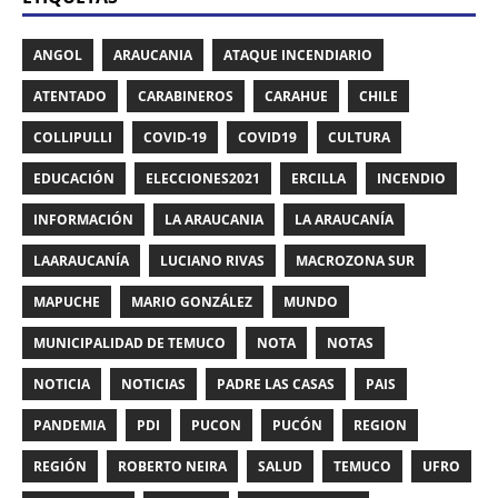
ANGOL
ARAUCANIA
ATAQUE INCENDIARIO
ATENTADO
CARABINEROS
CARAHUE
CHILE
COLLIPULLI
COVID-19
COVID19
CULTURA
EDUCACIÓN
ELECCIONES2021
ERCILLA
INCENDIO
INFORMACIÓN
LA ARAUCANIA
LA ARAUCANÍA
LAARAUCANÍA
LUCIANO RIVAS
MACROZONA SUR
MAPUCHE
MARIO GONZÁLEZ
MUNDO
MUNICIPALIDAD DE TEMUCO
NOTA
NOTAS
NOTICIA
NOTICIAS
PADRE LAS CASAS
PAIS
PANDEMIA
PDI
PUCON
PUCÓN
REGION
REGIÓN
ROBERTO NEIRA
SALUD
TEMUCO
UFRO