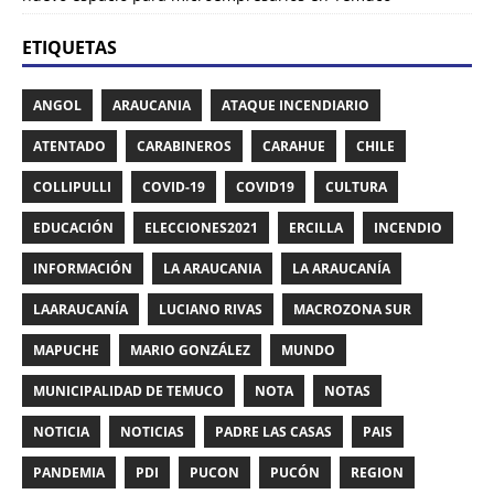
ETIQUETAS
ANGOL
ARAUCANIA
ATAQUE INCENDIARIO
ATENTADO
CARABINEROS
CARAHUE
CHILE
COLLIPULLI
COVID-19
COVID19
CULTURA
EDUCACIÓN
ELECCIONES2021
ERCILLA
INCENDIO
INFORMACIÓN
LA ARAUCANIA
LA ARAUCANÍA
LAARAUCANÍA
LUCIANO RIVAS
MACROZONA SUR
MAPUCHE
MARIO GONZÁLEZ
MUNDO
MUNICIPALIDAD DE TEMUCO
NOTA
NOTAS
NOTICIA
NOTICIAS
PADRE LAS CASAS
PAIS
PANDEMIA
PDI
PUCON
PUCÓN
REGION