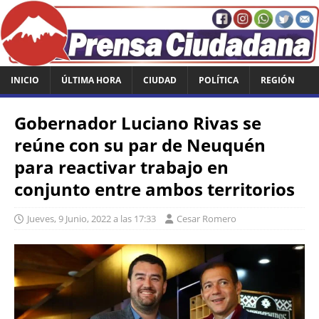
INICIO
ÚLTIMA HORA
CIUDAD
POLÍTICA
REGIÓN
Gobernador Luciano Rivas se
reúne con su par de Neuquén
para reactivar trabajo en
conjunto entre ambos territorios
Jueves, 9 Junio, 2022 a las 17:33
Cesar Romero