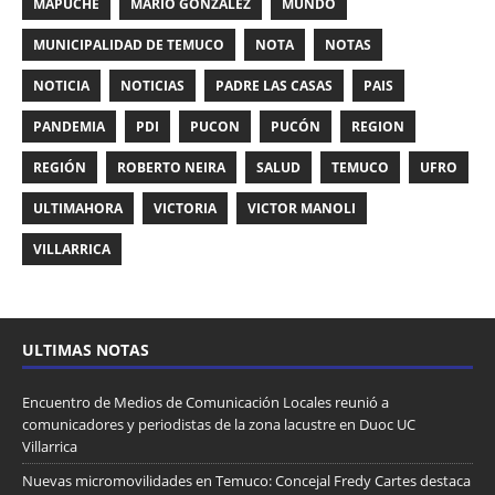
MAPUCHE
MARIO GONZÁLEZ
MUNDO
MUNICIPALIDAD DE TEMUCO
NOTA
NOTAS
NOTICIA
NOTICIAS
PADRE LAS CASAS
PAIS
PANDEMIA
PDI
PUCON
PUCÓN
REGION
REGIÓN
ROBERTO NEIRA
SALUD
TEMUCO
UFRO
ULTIMAHORA
VICTORIA
VICTOR MANOLI
VILLARRICA
ULTIMAS NOTAS
Encuentro de Medios de Comunicación Locales reunió a
comunicadores y periodistas de la zona lacustre en Duoc UC
Villarrica
Nuevas micromovilidades en Temuco: Concejal Fredy Cartes destaca