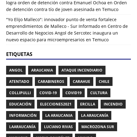
logra orden de detención contra Emanuel Ochoa
en
Orden
de detención contra tío de joven asesinada en Temuco
"Yo Elijo Malleco": innovador punto de venta fortalece
emprendimientos de Malleco - Sur Informado
en
Centro de
Desarrollo de Negocios Angol de Sercotec inaugura un
nuevo espacio para microempresarios en Temuco
ETIQUETAS
ANGOL
ARAUCANIA
ATAQUE INCENDIARIO
ATENTADO
CARABINEROS
CARAHUE
CHILE
COLLIPULLI
COVID-19
COVID19
CULTURA
EDUCACIÓN
ELECCIONES2021
ERCILLA
INCENDIO
INFORMACIÓN
LA ARAUCANIA
LA ARAUCANÍA
LAARAUCANÍA
LUCIANO RIVAS
MACROZONA SUR