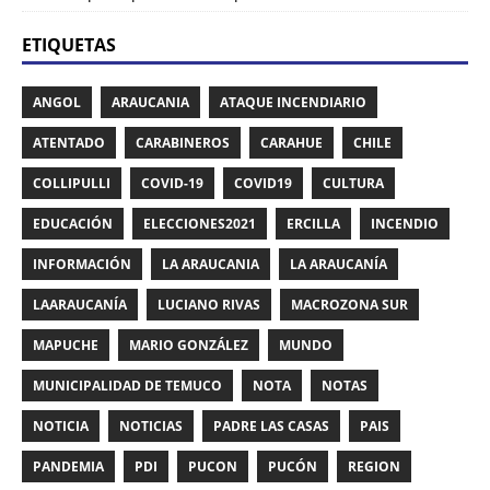
ETIQUETAS
ANGOL
ARAUCANIA
ATAQUE INCENDIARIO
ATENTADO
CARABINEROS
CARAHUE
CHILE
COLLIPULLI
COVID-19
COVID19
CULTURA
EDUCACIÓN
ELECCIONES2021
ERCILLA
INCENDIO
INFORMACIÓN
LA ARAUCANIA
LA ARAUCANÍA
LAARAUCANÍA
LUCIANO RIVAS
MACROZONA SUR
MAPUCHE
MARIO GONZÁLEZ
MUNDO
MUNICIPALIDAD DE TEMUCO
NOTA
NOTAS
NOTICIA
NOTICIAS
PADRE LAS CASAS
PAIS
PANDEMIA
PDI
PUCON
PUCÓN
REGION