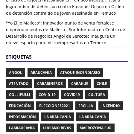
logra orden de detención contra Emanuel Ochoa
en
Orden
de detención contra tío de joven asesinada en Temuco
"Yo Elijo Malleco": innovador punto de venta fortalece
emprendimientos de Malleco - Sur Informado
en
Centro de
Desarrollo de Negocios Angol de Sercotec inaugura un
nuevo espacio para microempresarios en Temuco
ETIQUETAS
ANGOL
ARAUCANIA
ATAQUE INCENDIARIO
ATENTADO
CARABINEROS
CARAHUE
CHILE
COLLIPULLI
COVID-19
COVID19
CULTURA
EDUCACIÓN
ELECCIONES2021
ERCILLA
INCENDIO
INFORMACIÓN
LA ARAUCANIA
LA ARAUCANÍA
LAARAUCANÍA
LUCIANO RIVAS
MACROZONA SUR