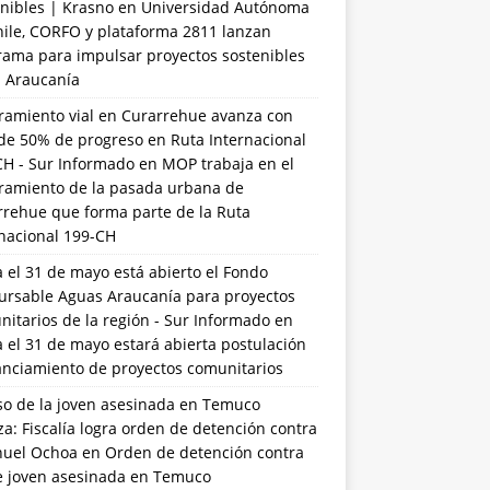
nibles | Krasno
en
Universidad Autónoma
hile, CORFO y plataforma 2811 lanzan
rama para impulsar proyectos sostenibles
a Araucanía
ramiento vial en Curarrehue avanza con
de 50% de progreso en Ruta Internacional
CH - Sur Informado
en
MOP trabaja en el
ramiento de la pasada urbana de
rrehue que forma parte de la Ruta
rnacional 199-CH
 el 31 de mayo está abierto el Fondo
ursable Aguas Araucanía para proyectos
itarios de la región - Sur Informado
en
 el 31 de mayo estará abierta postulación
anciamiento de proyectos comunitarios
so de la joven asesinada en Temuco
a: Fiscalía logra orden de detención contra
uel Ochoa
en
Orden de detención contra
de joven asesinada en Temuco