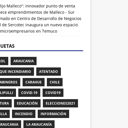
lijo Malleco": innovador punto de venta
alece emprendimientos de Malleco - Sur
rmado
en
Centro de Desarrollo de Negocios
l de Sercotec inaugura un nuevo espacio
 microempresarios en Temuco
QUETAS
GOL
ARAUCANIA
QUE INCENDIARIO
ATENTADO
ABINEROS
CARAHUE
CHILE
LIPULLI
COVID-19
COVID19
TURA
EDUCACIÓN
ELECCIONES2021
ILLA
INCENDIO
INFORMACIÓN
ARAUCANIA
LA ARAUCANÍA