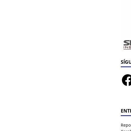
SÍG
ENT
Repor