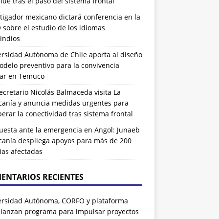
ue tras el paso del sistema frontal
tigador mexicano dictará conferencia en la
sobre el estudio de los idiomas
indios
ersidad Autónoma de Chile aporta al diseño
delo preventivo para la convivencia
lar en Temuco
cretario Nicolás Balmaceda visita La
canía y anuncia medidas urgentes para
erar la conectividad tras sistema frontal
uesta ante la emergencia en Angol: Junaeb
canía despliega apoyos para más de 200
ias afectadas
ENTARIOS RECIENTES
ersidad Autónoma, CORFO y plataforma
 lanzan programa para impulsar proyectos