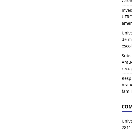
Carah
Inves
UFRO 
amer
Univ
de mo
esco
Subse
Arau
recup
Resp
Arau
famil
COM
Univ
2811