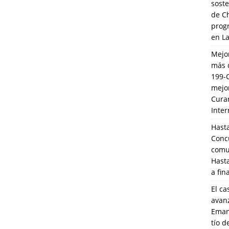
soste
de C
prog
en L
Mejo
más 
199-
mejo
Cura
Inte
Hasta
Conc
comun
Hasta
a fin
El ca
avanz
Eman
tío 