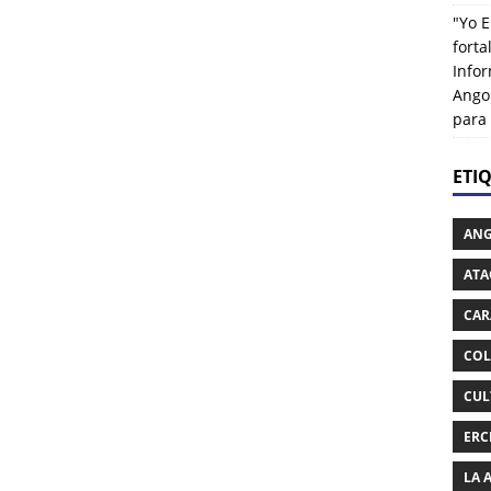
"Yo E
fort
Info
Ango
para
ETI
AN
ATA
CAR
COL
CUL
ERC
LA 