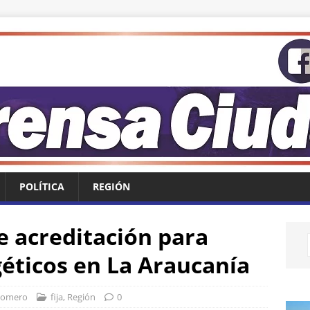
POLÍTICA
REGIÓN
e acreditación para
éticos en La Araucanía
Romero
fija
,
Región
0