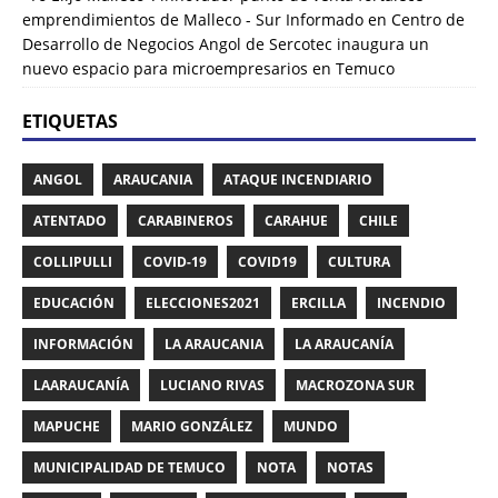
emprendimientos de Malleco - Sur Informado
en
Centro de
Desarrollo de Negocios Angol de Sercotec inaugura un
nuevo espacio para microempresarios en Temuco
ETIQUETAS
ANGOL
ARAUCANIA
ATAQUE INCENDIARIO
ATENTADO
CARABINEROS
CARAHUE
CHILE
COLLIPULLI
COVID-19
COVID19
CULTURA
EDUCACIÓN
ELECCIONES2021
ERCILLA
INCENDIO
INFORMACIÓN
LA ARAUCANIA
LA ARAUCANÍA
LAARAUCANÍA
LUCIANO RIVAS
MACROZONA SUR
MAPUCHE
MARIO GONZÁLEZ
MUNDO
MUNICIPALIDAD DE TEMUCO
NOTA
NOTAS