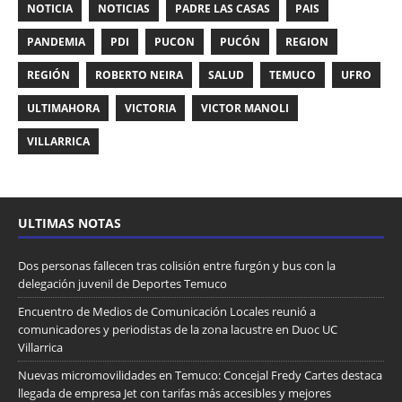
NOTICIA
NOTICIAS
PADRE LAS CASAS
PAIS
PANDEMIA
PDI
PUCON
PUCÓN
REGION
REGIÓN
ROBERTO NEIRA
SALUD
TEMUCO
UFRO
ULTIMAHORA
VICTORIA
VICTOR MANOLI
VILLARRICA
ULTIMAS NOTAS
Dos personas fallecen tras colisión entre furgón y bus con la
delegación juvenil de Deportes Temuco
Encuentro de Medios de Comunicación Locales reunió a
comunicadores y periodistas de la zona lacustre en Duoc UC
Villarrica
Nuevas micromovilidades en Temuco: Concejal Fredy Cartes destaca
llegada de empresa Jet con tarifas más accesibles y mejores