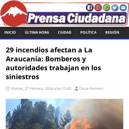
INICIO
ÚLTIMA HORA
CIUDAD
POLÍTICA
REGIÓN
29 incendios afectan a La
Araucanía: Bomberos y
autoridades trabajan en los
siniestros
Martes, 27 Febrero, 2024 a las 12:45
Cesar Romero