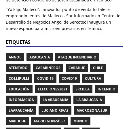
"Yo Elijo Malleco": innovador punto de venta fortalece
emprendimientos de Malleco - Sur Informado
en
Centro de
Desarrollo de Negocios Angol de Sercotec inaugura un
nuevo espacio para microempresarios en Temuco
ETIQUETAS
ANGOL
ARAUCANIA
ATAQUE INCENDIARIO
ATENTADO
CARABINEROS
CARAHUE
CHILE
COLLIPULLI
COVID-19
COVID19
CULTURA
EDUCACIÓN
ELECCIONES2021
ERCILLA
INCENDIO
INFORMACIÓN
LA ARAUCANIA
LA ARAUCANÍA
LAARAUCANÍA
LUCIANO RIVAS
MACROZONA SUR
MAPUCHE
MARIO GONZÁLEZ
MUNDO