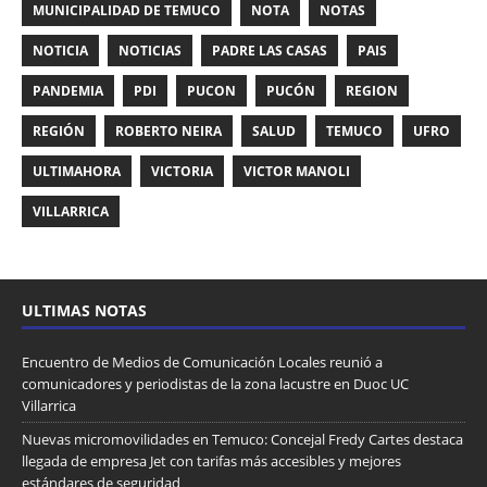
MUNICIPALIDAD DE TEMUCO
NOTA
NOTAS
NOTICIA
NOTICIAS
PADRE LAS CASAS
PAIS
PANDEMIA
PDI
PUCON
PUCÓN
REGION
REGIÓN
ROBERTO NEIRA
SALUD
TEMUCO
UFRO
ULTIMAHORA
VICTORIA
VICTOR MANOLI
VILLARRICA
ULTIMAS NOTAS
Encuentro de Medios de Comunicación Locales reunió a
comunicadores y periodistas de la zona lacustre en Duoc UC
Villarrica
Nuevas micromovilidades en Temuco: Concejal Fredy Cartes destaca
llegada de empresa Jet con tarifas más accesibles y mejores
estándares de seguridad