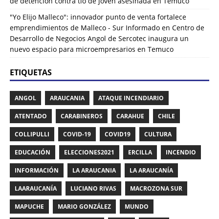
de detención contra tío de joven asesinada en Temuco
"Yo Elijo Malleco": innovador punto de venta fortalece
emprendimientos de Malleco - Sur Informado
en
Centro de
Desarrollo de Negocios Angol de Sercotec inaugura un
nuevo espacio para microempresarios en Temuco
ETIQUETAS
ANGOL
ARAUCANIA
ATAQUE INCENDIARIO
ATENTADO
CARABINEROS
CARAHUE
CHILE
COLLIPULLI
COVID-19
COVID19
CULTURA
EDUCACIÓN
ELECCIONES2021
ERCILLA
INCENDIO
INFORMACIÓN
LA ARAUCANIA
LA ARAUCANÍA
LAARAUCANÍA
LUCIANO RIVAS
MACROZONA SUR
MAPUCHE
MARIO GONZÁLEZ
MUNDO