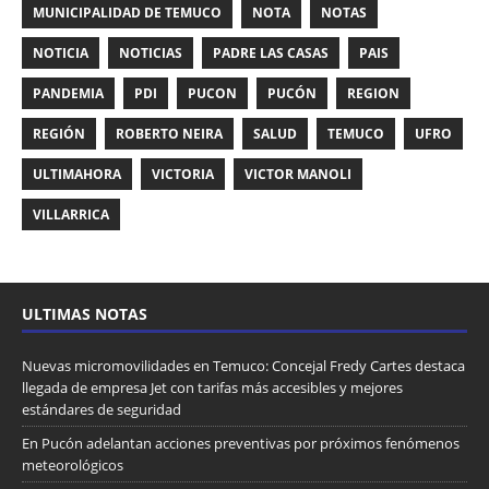
MUNICIPALIDAD DE TEMUCO
NOTA
NOTAS
NOTICIA
NOTICIAS
PADRE LAS CASAS
PAIS
PANDEMIA
PDI
PUCON
PUCÓN
REGION
REGIÓN
ROBERTO NEIRA
SALUD
TEMUCO
UFRO
ULTIMAHORA
VICTORIA
VICTOR MANOLI
VILLARRICA
ULTIMAS NOTAS
Nuevas micromovilidades en Temuco: Concejal Fredy Cartes destaca
llegada de empresa Jet con tarifas más accesibles y mejores
estándares de seguridad
En Pucón adelantan acciones preventivas por próximos fenómenos
meteorológicos