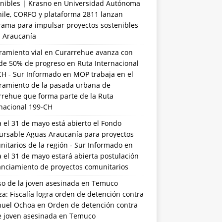
nibles | Krasno
en
Universidad Autónoma
hile, CORFO y plataforma 2811 lanzan
rama para impulsar proyectos sostenibles
a Araucanía
ramiento vial en Curarrehue avanza con
de 50% de progreso en Ruta Internacional
CH - Sur Informado
en
MOP trabaja en el
ramiento de la pasada urbana de
rrehue que forma parte de la Ruta
rnacional 199-CH
 el 31 de mayo está abierto el Fondo
ursable Aguas Araucanía para proyectos
itarios de la región - Sur Informado
en
 el 31 de mayo estará abierta postulación
anciamiento de proyectos comunitarios
so de la joven asesinada en Temuco
a: Fiscalía logra orden de detención contra
uel Ochoa
en
Orden de detención contra
de joven asesinada en Temuco