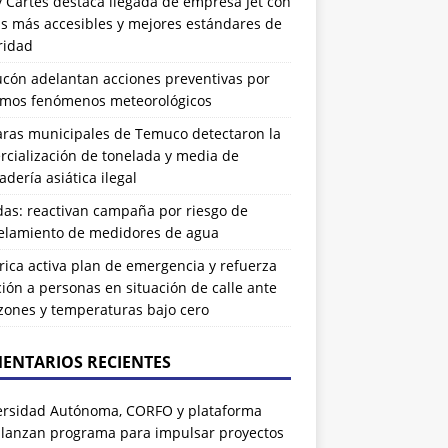
 Cartes destaca llegada de empresa Jet con
as más accesibles y mejores estándares de
ridad
ucón adelantan acciones preventivas por
imos fenómenos meteorológicos
ras municipales de Temuco detectaron la
cialización de tonelada y media de
dería asiática ilegal
das: reactivan campaña por riesgo de
elamiento de medidores de agua
rrica activa plan de emergencia y refuerza
ión a personas en situación de calle ante
zones y temperaturas bajo cero
ENTARIOS RECIENTES
ersidad Autónoma, CORFO y plataforma
 lanzan programa para impulsar proyectos