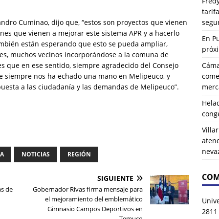
Fredy
tarif
segu
andro Cuminao, dijo que, “estos son proyectos que vienen
lones que vienen a mejorar este sistema APR y a hacerlo
En P
ambién están esperando que esto se pueda ampliar,
próx
res, muchos vecinos incorporándose a la comuna de
Cáma
es que en ese sentido, siempre agradecido del Consejo
comer
que siempre nos ha echado una mano en Melipeuco, y
merca
uesta a las ciudadanía y las demandas de Melipeuco”.
Hela
cong
Villa
atenc
neva
IA
NOTICIAS
REGIÓN
COM
SIGUIENTE
as de
Gobernador Rivas firma mensaje para
el mejoramiento del emblemático
Univ
Gimnasio Campos Deportivos en
2811
Temuco