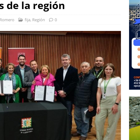
 de la región
 Romero
fija
,
Región
0