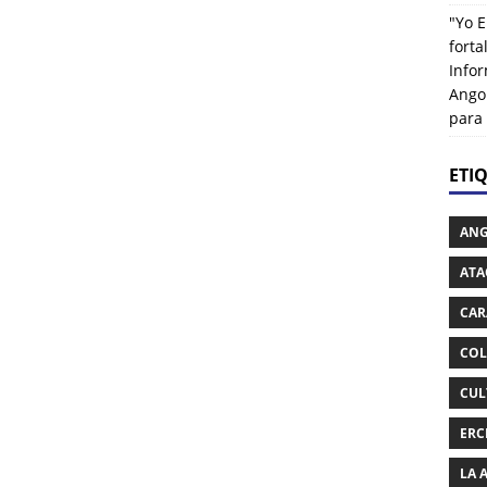
"Yo E
fort
Info
Ango
para
ETI
AN
ATA
CAR
COL
CUL
ERC
LA 