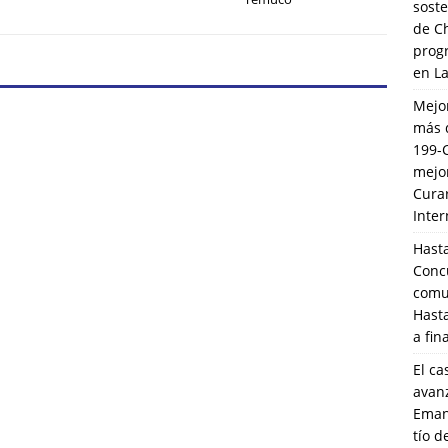
soste
de C
prog
en L
Mejo
más 
199-
mejo
Cura
Inte
Hasta
Conc
comun
Hasta
a fin
El ca
avanz
Eman
tío 