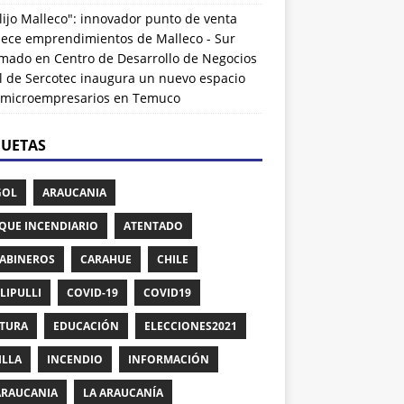
lijo Malleco": innovador punto de venta
alece emprendimientos de Malleco - Sur
rmado
en
Centro de Desarrollo de Negocios
l de Sercotec inaugura un nuevo espacio
 microempresarios en Temuco
QUETAS
GOL
ARAUCANIA
QUE INCENDIARIO
ATENTADO
ABINEROS
CARAHUE
CHILE
LIPULLI
COVID-19
COVID19
TURA
EDUCACIÓN
ELECCIONES2021
ILLA
INCENDIO
INFORMACIÓN
ARAUCANIA
LA ARAUCANÍA