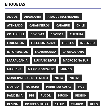
ETIQUETAS
ANGOL
ARAUCANIA
ATAQUE INCENDIARIO
ATENTADO
CARABINEROS
CARAHUE
CHILE
COLLIPULLI
COVID-19
COVID19
CULTURA
EDUCACIÓN
ELECCIONES2021
ERCILLA
INCENDIO
INFORMACIÓN
LA ARAUCANIA
LA ARAUCANÍA
LAARAUCANÍA
LUCIANO RIVAS
MACROZONA SUR
MAPUCHE
MARIO GONZÁLEZ
MUNDO
MUNICIPALIDAD DE TEMUCO
NOTA
NOTAS
NOTICIA
NOTICIAS
PADRE LAS CASAS
PAIS
PANDEMIA
PDI
PUCON
PUCÓN
REGION
REGIÓN
ROBERTO NEIRA
SALUD
TEMUCO
UFRO