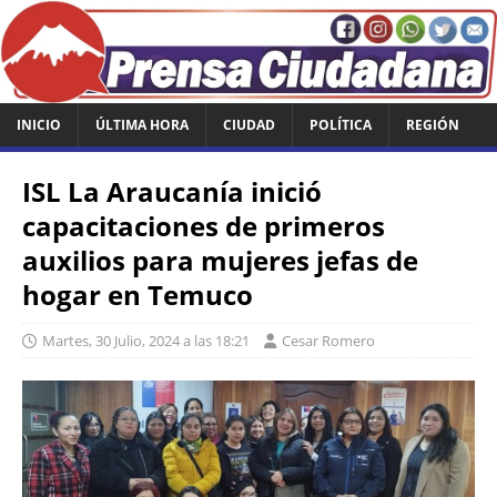
INICIO
ÚLTIMA HORA
CIUDAD
POLÍTICA
REGIÓN
ISL La Araucanía inició
capacitaciones de primeros
auxilios para mujeres jefas de
hogar en Temuco
Martes, 30 Julio, 2024 a las 18:21
Cesar Romero