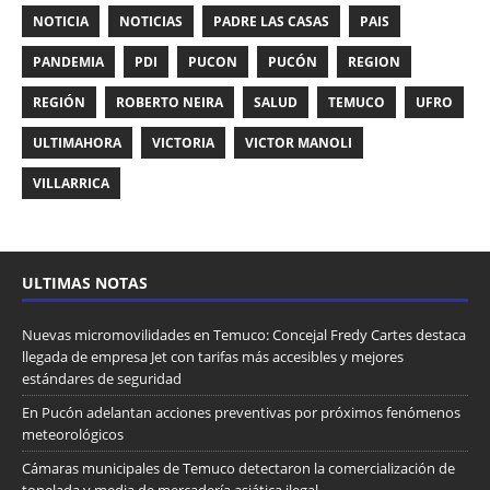
NOTICIA
NOTICIAS
PADRE LAS CASAS
PAIS
PANDEMIA
PDI
PUCON
PUCÓN
REGION
REGIÓN
ROBERTO NEIRA
SALUD
TEMUCO
UFRO
ULTIMAHORA
VICTORIA
VICTOR MANOLI
VILLARRICA
ULTIMAS NOTAS
Nuevas micromovilidades en Temuco: Concejal Fredy Cartes destaca
llegada de empresa Jet con tarifas más accesibles y mejores
estándares de seguridad
En Pucón adelantan acciones preventivas por próximos fenómenos
meteorológicos
Cámaras municipales de Temuco detectaron la comercialización de
tonelada y media de mercadería asiática ilegal