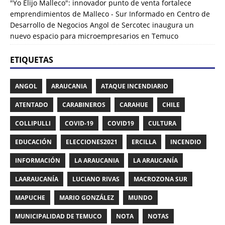
"Yo Elijo Malleco": innovador punto de venta fortalece
emprendimientos de Malleco - Sur Informado
en
Centro de
Desarrollo de Negocios Angol de Sercotec inaugura un
nuevo espacio para microempresarios en Temuco
ETIQUETAS
ANGOL
ARAUCANIA
ATAQUE INCENDIARIO
ATENTADO
CARABINEROS
CARAHUE
CHILE
COLLIPULLI
COVID-19
COVID19
CULTURA
EDUCACIÓN
ELECCIONES2021
ERCILLA
INCENDIO
INFORMACIÓN
LA ARAUCANIA
LA ARAUCANÍA
LAARAUCANÍA
LUCIANO RIVAS
MACROZONA SUR
MAPUCHE
MARIO GONZÁLEZ
MUNDO
MUNICIPALIDAD DE TEMUCO
NOTA
NOTAS