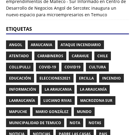
emprendimientos de Malleco - Sur Informado
en
Centro de
Desarrollo de Negocios Angol de Sercotec inaugura un
nuevo espacio para microempresarios en Temuco
ETIQUETAS
ANGOL
ARAUCANIA
ATAQUE INCENDIARIO
ATENTADO
CARABINEROS
CARAHUE
CHILE
COLLIPULLI
COVID-19
COVID19
CULTURA
EDUCACIÓN
ELECCIONES2021
ERCILLA
INCENDIO
INFORMACIÓN
LA ARAUCANIA
LA ARAUCANÍA
LAARAUCANÍA
LUCIANO RIVAS
MACROZONA SUR
MAPUCHE
MARIO GONZÁLEZ
MUNDO
MUNICIPALIDAD DE TEMUCO
NOTA
NOTAS
NOTICIA
NOTICIAS
PADRE LAS CASAS
PAIS