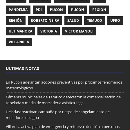
PANDEMIA
PDI
PUCON
PUCÓN
REGION
REGIÓN
ROBERTO NEIRA
SALUD
TEMUCO
UFRO
ULTIMAHORA
VICTORIA
VICTOR MANOLI
VILLARRICA
ULTIMAS NOTAS
En Pucón adelantan acciones preventivas por próximos fenómenos
meteorológicos
Cámaras municipales de Temuco detectaron la comercialización de
tonelada y media de mercadería asiática ilegal
Heladas: reactivan campaña por riesgo de congelamiento de
medidores de agua
Villarrica activa plan de emergencia y refuerza atención a personas