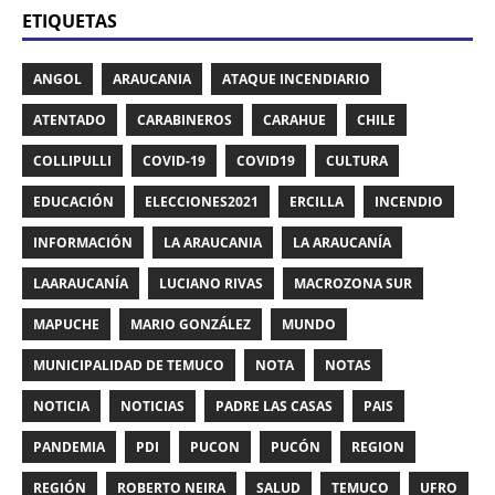
ETIQUETAS
ANGOL
ARAUCANIA
ATAQUE INCENDIARIO
ATENTADO
CARABINEROS
CARAHUE
CHILE
COLLIPULLI
COVID-19
COVID19
CULTURA
EDUCACIÓN
ELECCIONES2021
ERCILLA
INCENDIO
INFORMACIÓN
LA ARAUCANIA
LA ARAUCANÍA
LAARAUCANÍA
LUCIANO RIVAS
MACROZONA SUR
MAPUCHE
MARIO GONZÁLEZ
MUNDO
MUNICIPALIDAD DE TEMUCO
NOTA
NOTAS
NOTICIA
NOTICIAS
PADRE LAS CASAS
PAIS
PANDEMIA
PDI
PUCON
PUCÓN
REGION
REGIÓN
ROBERTO NEIRA
SALUD
TEMUCO
UFRO