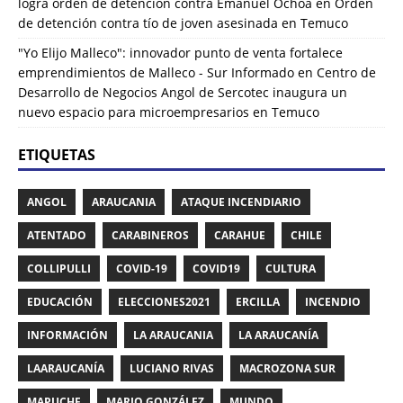
logra orden de detención contra Emanuel Ochoa
en
Orden
de detención contra tío de joven asesinada en Temuco
"Yo Elijo Malleco": innovador punto de venta fortalece
emprendimientos de Malleco - Sur Informado
en
Centro de
Desarrollo de Negocios Angol de Sercotec inaugura un
nuevo espacio para microempresarios en Temuco
ETIQUETAS
ANGOL
ARAUCANIA
ATAQUE INCENDIARIO
ATENTADO
CARABINEROS
CARAHUE
CHILE
COLLIPULLI
COVID-19
COVID19
CULTURA
EDUCACIÓN
ELECCIONES2021
ERCILLA
INCENDIO
INFORMACIÓN
LA ARAUCANIA
LA ARAUCANÍA
LAARAUCANÍA
LUCIANO RIVAS
MACROZONA SUR
MAPUCHE
MARIO GONZÁLEZ
MUNDO