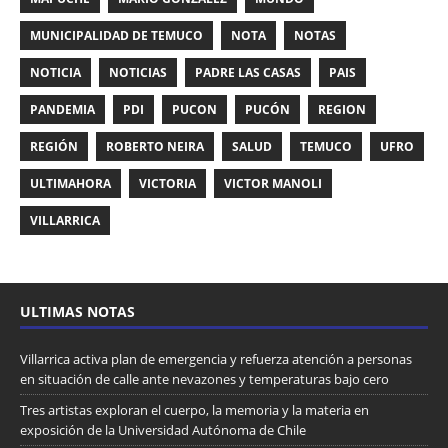
MUNICIPALIDAD DE TEMUCO
NOTA
NOTAS
NOTICIA
NOTICIAS
PADRE LAS CASAS
PAIS
PANDEMIA
PDI
PUCON
PUCÓN
REGION
REGIÓN
ROBERTO NEIRA
SALUD
TEMUCO
UFRO
ULTIMAHORA
VICTORIA
VICTOR MANOLI
VILLARRICA
ULTIMAS NOTAS
Villarrica activa plan de emergencia y refuerza atención a personas
en situación de calle ante nevazones y temperaturas bajo cero
Tres artistas exploran el cuerpo, la memoria y la materia en
exposición de la Universidad Autónoma de Chile