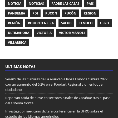
NOTICIA
NOTICIAS
PADRE LAS CASAS
PAIS
PANDEMIA
PDI
PUCON
PUCÓN
REGION
REGIÓN
ROBERTO NEIRA
SALUD
TEMUCO
UFRO
ULTIMAHORA
VICTORIA
VICTOR MANOLI
VILLARRICA
ULTIMAS NOTAS
Seremi de las Culturas de La Araucanía lanza Fondos Cultura 2027
con un aumento del 6,2% en el Fondart Regional y un enfoque
ciudadano
Reportan caída de nieve en sectores rurales de Carahue tras el paso
del sistema frontal
Investigador mexicano dictará conferencia en la UFRO sobre el
estudio de los idiomas amerindios