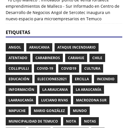
emprendimientos de Malleco - Sur Informado
en
Centro de
Desarrollo de Negocios Angol de Sercotec inaugura un
nuevo espacio para microempresarios en Temuco
ETIQUETAS
ANGOL
ARAUCANIA
ATAQUE INCENDIARIO
ATENTADO
CARABINEROS
CARAHUE
CHILE
COLLIPULLI
COVID-19
COVID19
CULTURA
EDUCACIÓN
ELECCIONES2021
ERCILLA
INCENDIO
INFORMACIÓN
LA ARAUCANIA
LA ARAUCANÍA
LAARAUCANÍA
LUCIANO RIVAS
MACROZONA SUR
MAPUCHE
MARIO GONZÁLEZ
MUNDO
MUNICIPALIDAD DE TEMUCO
NOTA
NOTAS