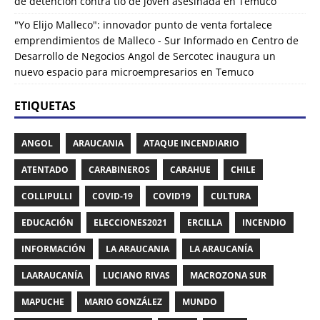
de detención contra tío de joven asesinada en Temuco
"Yo Elijo Malleco": innovador punto de venta fortalece
emprendimientos de Malleco - Sur Informado
en
Centro de
Desarrollo de Negocios Angol de Sercotec inaugura un
nuevo espacio para microempresarios en Temuco
ETIQUETAS
ANGOL
ARAUCANIA
ATAQUE INCENDIARIO
ATENTADO
CARABINEROS
CARAHUE
CHILE
COLLIPULLI
COVID-19
COVID19
CULTURA
EDUCACIÓN
ELECCIONES2021
ERCILLA
INCENDIO
INFORMACIÓN
LA ARAUCANIA
LA ARAUCANÍA
LAARAUCANÍA
LUCIANO RIVAS
MACROZONA SUR
MAPUCHE
MARIO GONZÁLEZ
MUNDO