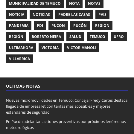
MUNICIPALIDAD DE TEMUCO
NOTA
NOTAS
NOTICIA
NOTICIAS
PADRE LAS CASAS
PAIS
PANDEMIA
PDI
PUCON
PUCÓN
REGION
REGIÓN
ROBERTO NEIRA
SALUD
TEMUCO
UFRO
ULTIMAHORA
VICTORIA
VICTOR MANOLI
VILLARRICA
ULTIMAS NOTAS
Nuevas micromovilidades en Temuco: Concejal Fredy Cartes destaca
llegada de empresa Jet con tarifas más accesibles y mejores
estándares de seguridad
En Pucón adelantan acciones preventivas por próximos fenómenos
meteorológicos