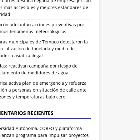
 Cartes destaca llegada de empresa Jet con
as más accesibles y mejores estándares de
ridad
ucón adelantan acciones preventivas por
imos fenómenos meteorológicos
ras municipales de Temuco detectaron la
cialización de tonelada y media de
dería asiática ilegal
das: reactivan campaña por riesgo de
elamiento de medidores de agua
rrica activa plan de emergencia y refuerza
ión a personas en situación de calle ante
zones y temperaturas bajo cero
ENTARIOS RECIENTES
ersidad Autónoma, CORFO y plataforma
 lanzan programa para impulsar proyectos