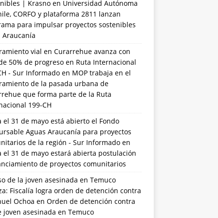
nibles | Krasno
en
Universidad Autónoma
hile, CORFO y plataforma 2811 lanzan
rama para impulsar proyectos sostenibles
a Araucanía
ramiento vial en Curarrehue avanza con
de 50% de progreso en Ruta Internacional
CH - Sur Informado
en
MOP trabaja en el
ramiento de la pasada urbana de
rrehue que forma parte de la Ruta
rnacional 199-CH
 el 31 de mayo está abierto el Fondo
ursable Aguas Araucanía para proyectos
itarios de la región - Sur Informado
en
 el 31 de mayo estará abierta postulación
anciamiento de proyectos comunitarios
so de la joven asesinada en Temuco
a: Fiscalía logra orden de detención contra
uel Ochoa
en
Orden de detención contra
de joven asesinada en Temuco