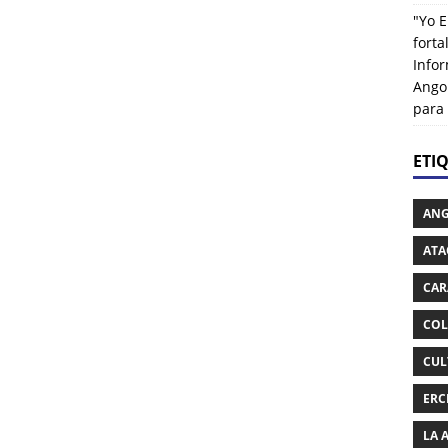
"Yo E
fort
Info
Ango
para
ETI
AN
ATA
CAR
COL
CUL
ERC
LA 