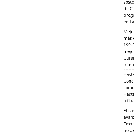
soste
de C
prog
en L
Mejo
más 
199-
mejo
Cura
Inte
Hasta
Conc
comun
Hasta
a fin
El ca
avanz
Eman
tío 