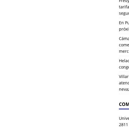
Fredy
tarif
segu
En P
próx
Cáma
comer
merca
Hela
cong
Villa
atenc
neva
COM
Univ
2811