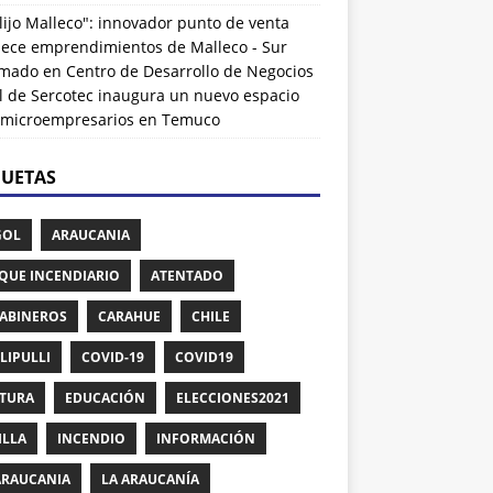
lijo Malleco": innovador punto de venta
alece emprendimientos de Malleco - Sur
rmado
en
Centro de Desarrollo de Negocios
l de Sercotec inaugura un nuevo espacio
 microempresarios en Temuco
QUETAS
GOL
ARAUCANIA
QUE INCENDIARIO
ATENTADO
ABINEROS
CARAHUE
CHILE
LIPULLI
COVID-19
COVID19
TURA
EDUCACIÓN
ELECCIONES2021
ILLA
INCENDIO
INFORMACIÓN
ARAUCANIA
LA ARAUCANÍA