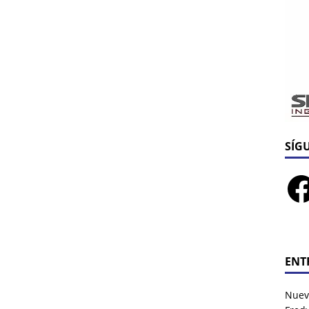
SÍG
ENT
Nuev