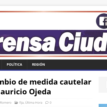
POLÍTICA
REGIÓN
mbio de medida cautelar
Mauricio Ojeda
 Romero
fija
,
Última Hora
0