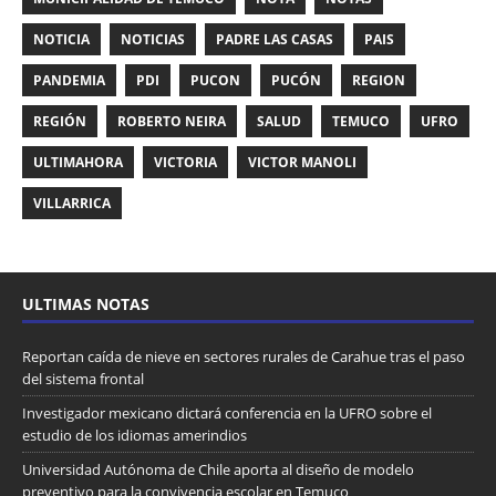
NOTICIA
NOTICIAS
PADRE LAS CASAS
PAIS
PANDEMIA
PDI
PUCON
PUCÓN
REGION
REGIÓN
ROBERTO NEIRA
SALUD
TEMUCO
UFRO
ULTIMAHORA
VICTORIA
VICTOR MANOLI
VILLARRICA
ULTIMAS NOTAS
Reportan caída de nieve en sectores rurales de Carahue tras el paso
del sistema frontal
Investigador mexicano dictará conferencia en la UFRO sobre el
estudio de los idiomas amerindios
Universidad Autónoma de Chile aporta al diseño de modelo
preventivo para la convivencia escolar en Temuco