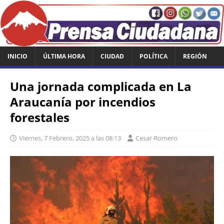
INICIO
ÚLTIMA HORA
CIUDAD
POLÍTICA
REGIÓN
Una jornada complicada en La
Araucanía por incendios
forestales
Viernes, 7 Febrero, 2025 a las 08:13
Cesar Romero