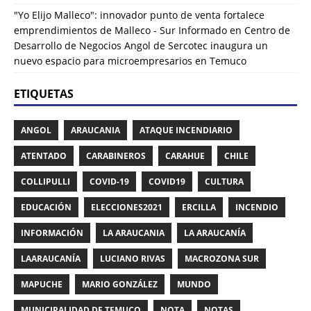
"Yo Elijo Malleco": innovador punto de venta fortalece
emprendimientos de Malleco - Sur Informado
en
Centro de
Desarrollo de Negocios Angol de Sercotec inaugura un
nuevo espacio para microempresarios en Temuco
ETIQUETAS
ANGOL
ARAUCANIA
ATAQUE INCENDIARIO
ATENTADO
CARABINEROS
CARAHUE
CHILE
COLLIPULLI
COVID-19
COVID19
CULTURA
EDUCACIÓN
ELECCIONES2021
ERCILLA
INCENDIO
INFORMACIÓN
LA ARAUCANIA
LA ARAUCANÍA
LAARAUCANÍA
LUCIANO RIVAS
MACROZONA SUR
MAPUCHE
MARIO GONZÁLEZ
MUNDO
MUNICIPALIDAD DE TEMUCO
NOTA
NOTAS