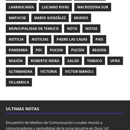
LAARAUCANÍA
LUCIANO RIVAS
MACROZONA SUR
MAPUCHE
MARIO GONZÁLEZ
MUNDO
MUNICIPALIDAD DE TEMUCO
NOTA
NOTAS
NOTICIA
NOTICIAS
PADRE LAS CASAS
PAIS
PANDEMIA
PDI
PUCON
PUCÓN
REGION
REGIÓN
ROBERTO NEIRA
SALUD
TEMUCO
UFRO
ULTIMAHORA
VICTORIA
VICTOR MANOLI
VILLARRICA
ULTIMAS NOTAS
Encuentro de Medios de Comunicación Locales reunió a
comunicadores y periodistas de la zona lacustre en Duoc UC