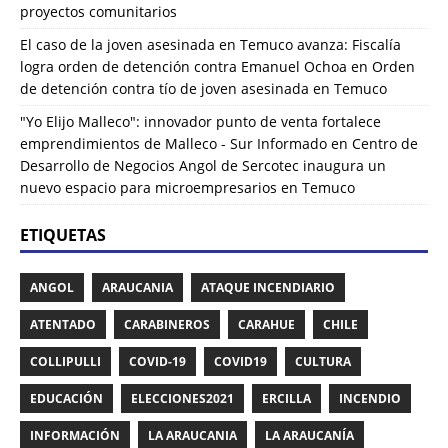
proyectos comunitarios
El caso de la joven asesinada en Temuco avanza: Fiscalía
logra orden de detención contra Emanuel Ochoa
en
Orden
de detención contra tío de joven asesinada en Temuco
"Yo Elijo Malleco": innovador punto de venta fortalece
emprendimientos de Malleco - Sur Informado
en
Centro de
Desarrollo de Negocios Angol de Sercotec inaugura un
nuevo espacio para microempresarios en Temuco
ETIQUETAS
ANGOL
ARAUCANIA
ATAQUE INCENDIARIO
ATENTADO
CARABINEROS
CARAHUE
CHILE
COLLIPULLI
COVID-19
COVID19
CULTURA
EDUCACIÓN
ELECCIONES2021
ERCILLA
INCENDIO
INFORMACIÓN
LA ARAUCANIA
LA ARAUCANÍA