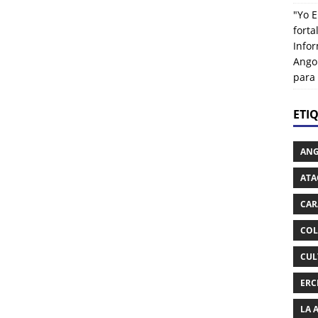
"Yo E
fort
Info
Ango
para
ETI
AN
ATA
CAR
COL
CUL
ERC
LA 