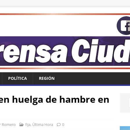
POLÍTICA
REGIÓN
 en huelga de hambre en
r Romero
fija
,
Última Hora
0