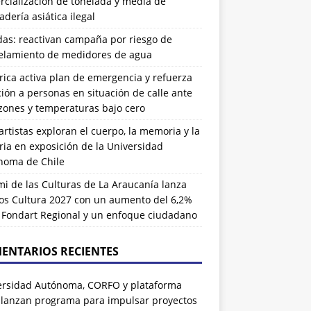
cialización de tonelada y media de
dería asiática ilegal
das: reactivan campaña por riesgo de
elamiento de medidores de agua
rrica activa plan de emergencia y refuerza
ión a personas en situación de calle ante
zones y temperaturas bajo cero
artistas exploran el cuerpo, la memoria y la
ia en exposición de la Universidad
noma de Chile
i de las Culturas de La Araucanía lanza
os Cultura 2027 con un aumento del 6,2%
l Fondart Regional y un enfoque ciudadano
ENTARIOS RECIENTES
ersidad Autónoma, CORFO y plataforma
 lanzan programa para impulsar proyectos