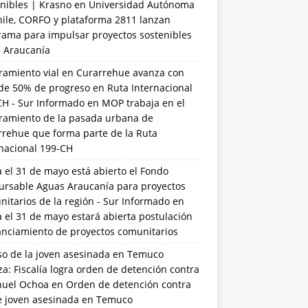
nibles | Krasno
en
Universidad Autónoma
hile, CORFO y plataforma 2811 lanzan
rama para impulsar proyectos sostenibles
a Araucanía
ramiento vial en Curarrehue avanza con
de 50% de progreso en Ruta Internacional
CH - Sur Informado
en
MOP trabaja en el
ramiento de la pasada urbana de
rrehue que forma parte de la Ruta
rnacional 199-CH
 el 31 de mayo está abierto el Fondo
ursable Aguas Araucanía para proyectos
itarios de la región - Sur Informado
en
 el 31 de mayo estará abierta postulación
anciamiento de proyectos comunitarios
so de la joven asesinada en Temuco
a: Fiscalía logra orden de detención contra
uel Ochoa
en
Orden de detención contra
de joven asesinada en Temuco