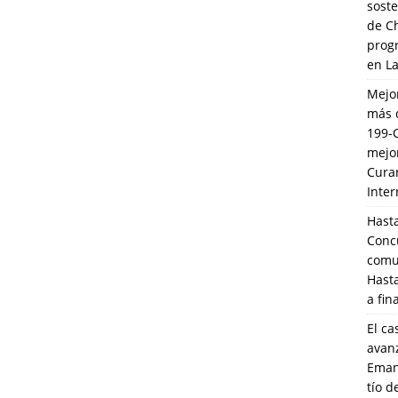
soste
de C
prog
en L
Mejo
más 
199-
mejo
Cura
Inte
Hasta
Conc
comun
Hasta
a fin
El ca
avanz
Eman
tío 