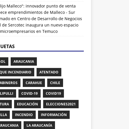
lijo Malleco": innovador punto de venta
alece emprendimientos de Malleco - Sur
rmado
en
Centro de Desarrollo de Negocios
l de Sercotec inaugura un nuevo espacio
 microempresarios en Temuco
QUETAS
GOL
ARAUCANIA
QUE INCENDIARIO
ATENTADO
ABINEROS
CARAHUE
CHILE
LIPULLI
COVID-19
COVID19
TURA
EDUCACIÓN
ELECCIONES2021
ILLA
INCENDIO
INFORMACIÓN
ARAUCANIA
LA ARAUCANÍA