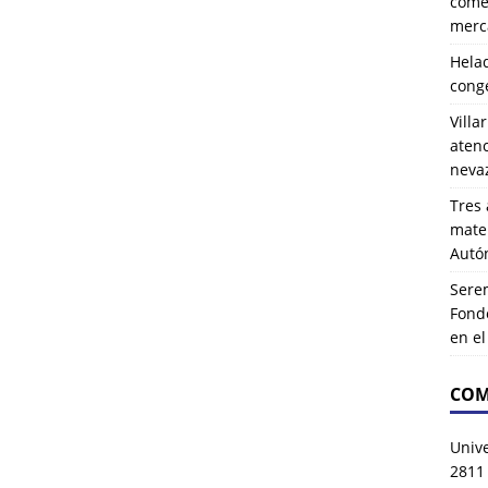
comer
merca
Hela
cong
Villa
atenc
neva
Tres 
mater
Autó
Serem
Fond
en e
COM
Univ
2811