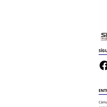
SÍG
ENT
Cáma