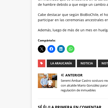
de hambre debido a que exige un cambio al
Cabe destacar que según BioBioChile, el ho
participar en las ceremonias ancestrales en
Además, luego de más de un mes en huelga 
Compártelo:
LA ARAUCANÍA
NOTICIA
NOT
ANTERIOR
Seremi Ámbar Castro sostuvo re
con alcalde Mario González para 
regulación de inmuebles
SÉ ÉL/LA PRIMERA EN COMENTAR