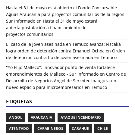
Hasta el 31 de mayo está abierto el Fondo Concursable
Aguas Araucanía para proyectos comunitarios de la región -
Sur Informado
en
Hasta el 31 de mayo estará
abierta postulación a financiamiento de
proyectos comunitarios
El caso de la joven asesinada en Temuco avanza: Fiscalía
logra orden de detención contra Emanuel Ochoa
en
Orden
de detención contra tío de joven asesinada en Temuco
"Yo Elijo Malleco": innovador punto de venta fortalece
emprendimientos de Malleco - Sur Informado
en
Centro de
Desarrollo de Negocios Angol de Sercotec inaugura un
nuevo espacio para microempresarios en Temuco
ETIQUETAS
ANGOL
ARAUCANIA
ATAQUE INCENDIARIO
ATENTADO
CARABINEROS
CARAHUE
CHILE