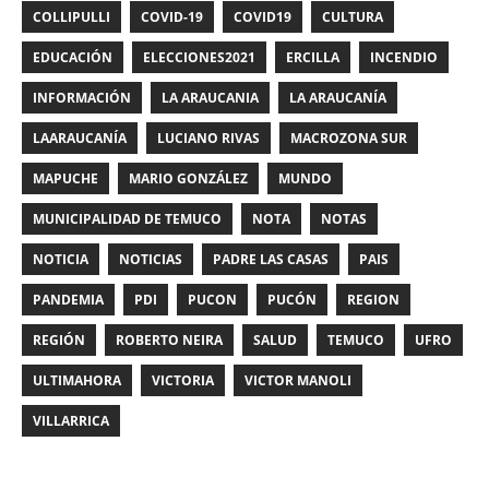
COLLIPULLI
COVID-19
COVID19
CULTURA
EDUCACIÓN
ELECCIONES2021
ERCILLA
INCENDIO
INFORMACIÓN
LA ARAUCANIA
LA ARAUCANÍA
LAARAUCANÍA
LUCIANO RIVAS
MACROZONA SUR
MAPUCHE
MARIO GONZÁLEZ
MUNDO
MUNICIPALIDAD DE TEMUCO
NOTA
NOTAS
NOTICIA
NOTICIAS
PADRE LAS CASAS
PAIS
PANDEMIA
PDI
PUCON
PUCÓN
REGION
REGIÓN
ROBERTO NEIRA
SALUD
TEMUCO
UFRO
ULTIMAHORA
VICTORIA
VICTOR MANOLI
VILLARRICA