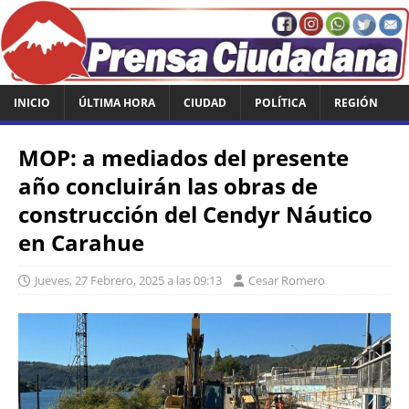
INICIO
ÚLTIMA HORA
CIUDAD
POLÍTICA
REGIÓN
MOP: a mediados del presente
año concluirán las obras de
construcción del Cendyr Náutico
en Carahue
Jueves, 27 Febrero, 2025 a las 09:13
Cesar Romero