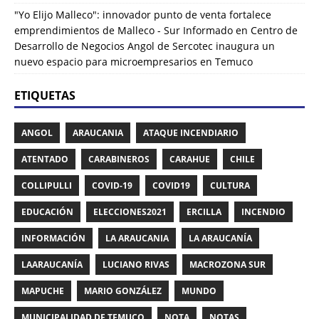
"Yo Elijo Malleco": innovador punto de venta fortalece
emprendimientos de Malleco - Sur Informado
en
Centro de
Desarrollo de Negocios Angol de Sercotec inaugura un
nuevo espacio para microempresarios en Temuco
ETIQUETAS
ANGOL
ARAUCANIA
ATAQUE INCENDIARIO
ATENTADO
CARABINEROS
CARAHUE
CHILE
COLLIPULLI
COVID-19
COVID19
CULTURA
EDUCACIÓN
ELECCIONES2021
ERCILLA
INCENDIO
INFORMACIÓN
LA ARAUCANIA
LA ARAUCANÍA
LAARAUCANÍA
LUCIANO RIVAS
MACROZONA SUR
MAPUCHE
MARIO GONZÁLEZ
MUNDO
MUNICIPALIDAD DE TEMUCO
NOTA
NOTAS