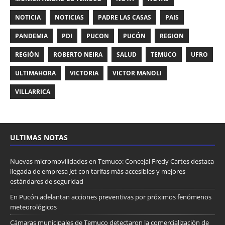
NOTICIA
NOTICIAS
PADRE LAS CASAS
PAIS
PANDEMIA
PDI
PUCON
PUCÓN
REGION
REGIÓN
ROBERTO NEIRA
SALUD
TEMUCO
UFRO
ULTIMAHORA
VICTORIA
VICTOR MANOLI
VILLARRICA
ULTIMAS NOTAS
Nuevas micromovilidades en Temuco: Concejal Fredy Cartes destaca
llegada de empresa Jet con tarifas más accesibles y mejores
estándares de seguridad
En Pucón adelantan acciones preventivas por próximos fenómenos
meteorológicos
Cámaras municipales de Temuco detectaron la comercialización de