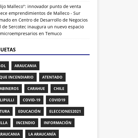
lijo Malleco": innovador punto de venta
alece emprendimientos de Malleco - Sur
rmado
en
Centro de Desarrollo de Negocios
l de Sercotec inaugura un nuevo espacio
 microempresarios en Temuco
QUETAS
GOL
ARAUCANIA
QUE INCENDIARIO
ATENTADO
ABINEROS
CARAHUE
CHILE
LIPULLI
COVID-19
COVID19
TURA
EDUCACIÓN
ELECCIONES2021
ILLA
INCENDIO
INFORMACIÓN
ARAUCANIA
LA ARAUCANÍA