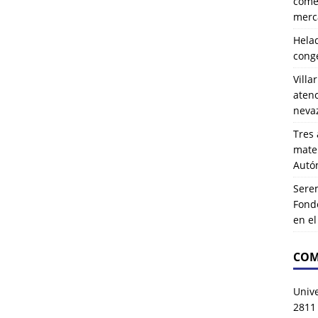
comer
merca
Hela
cong
Villa
atenc
neva
Tres 
mater
Autó
Serem
Fond
en e
COM
Univ
2811