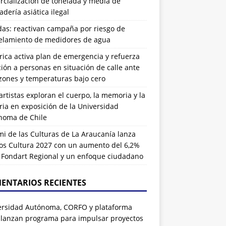
cialización de tonelada y media de
dería asiática ilegal
das: reactivan campaña por riesgo de
elamiento de medidores de agua
rrica activa plan de emergencia y refuerza
ión a personas en situación de calle ante
zones y temperaturas bajo cero
artistas exploran el cuerpo, la memoria y la
ia en exposición de la Universidad
noma de Chile
i de las Culturas de La Araucanía lanza
os Cultura 2027 con un aumento del 6,2%
l Fondart Regional y un enfoque ciudadano
ENTARIOS RECIENTES
ersidad Autónoma, CORFO y plataforma
 lanzan programa para impulsar proyectos