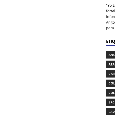
"Yo E
fort
Info
Ango
para
ETI
AN
ATA
CAR
COL
CUL
ERC
LA 