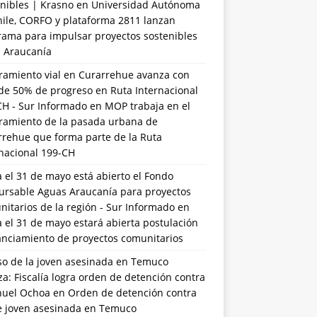
nibles | Krasno
en
Universidad Autónoma
hile, CORFO y plataforma 2811 lanzan
rama para impulsar proyectos sostenibles
a Araucanía
ramiento vial en Curarrehue avanza con
de 50% de progreso en Ruta Internacional
CH - Sur Informado
en
MOP trabaja en el
ramiento de la pasada urbana de
rrehue que forma parte de la Ruta
rnacional 199-CH
 el 31 de mayo está abierto el Fondo
ursable Aguas Araucanía para proyectos
itarios de la región - Sur Informado
en
 el 31 de mayo estará abierta postulación
anciamiento de proyectos comunitarios
so de la joven asesinada en Temuco
a: Fiscalía logra orden de detención contra
uel Ochoa
en
Orden de detención contra
de joven asesinada en Temuco