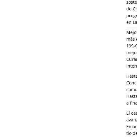
soste
de C
prog
en L
Mejo
más 
199-
mejo
Cura
Inte
Hasta
Conc
comun
Hasta
a fin
El ca
avanz
Eman
tío 