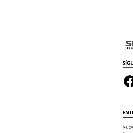
SÍG
ENT
Nuev