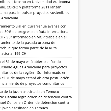
nibles | Krasno
en
Universidad Autónoma
hile, CORFO y plataforma 2811 lanzan
rama para impulsar proyectos sostenibles
a Araucanía
ramiento vial en Curarrehue avanza con
de 50% de progreso en Ruta Internacional
CH - Sur Informado
en
MOP trabaja en el
ramiento de la pasada urbana de
rrehue que forma parte de la Ruta
rnacional 199-CH
 el 31 de mayo está abierto el Fondo
ursable Aguas Araucanía para proyectos
itarios de la región - Sur Informado
en
 el 31 de mayo estará abierta postulación
anciamiento de proyectos comunitarios
so de la joven asesinada en Temuco
a: Fiscalía logra orden de detención contra
uel Ochoa
en
Orden de detención contra
de joven asesinada en Temuco