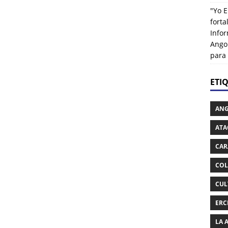
"Yo E
fort
Info
Ango
para
ETI
AN
ATA
CAR
COL
CUL
ERC
LA 