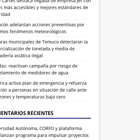
 Cartes destaca llegada de empresa Jet con
as más accesibles y mejores estándares de
ridad
ucón adelantan acciones preventivas por
imos fenómenos meteorológicos
ras municipales de Temuco detectaron la
cialización de tonelada y media de
dería asiática ilegal
das: reactivan campaña por riesgo de
elamiento de medidores de agua
rrica activa plan de emergencia y refuerza
ión a personas en situación de calle ante
zones y temperaturas bajo cero
ENTARIOS RECIENTES
ersidad Autónoma, CORFO y plataforma
 lanzan programa para impulsar proyectos