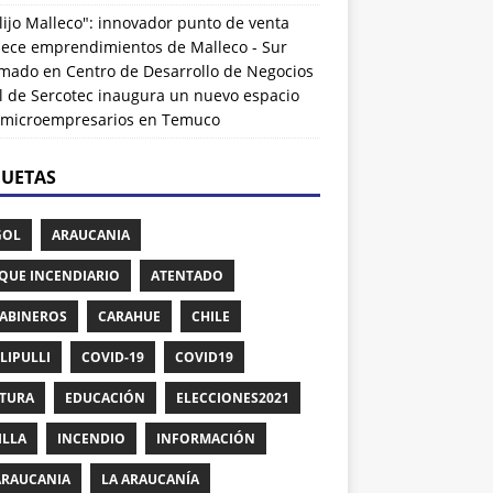
lijo Malleco": innovador punto de venta
alece emprendimientos de Malleco - Sur
rmado
en
Centro de Desarrollo de Negocios
l de Sercotec inaugura un nuevo espacio
 microempresarios en Temuco
QUETAS
GOL
ARAUCANIA
QUE INCENDIARIO
ATENTADO
ABINEROS
CARAHUE
CHILE
LIPULLI
COVID-19
COVID19
TURA
EDUCACIÓN
ELECCIONES2021
ILLA
INCENDIO
INFORMACIÓN
ARAUCANIA
LA ARAUCANÍA