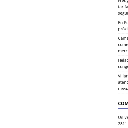
Fredy
tarif
segu
En P
próx
Cáma
comer
merca
Hela
cong
Villa
atenc
neva
COM
Univ
2811