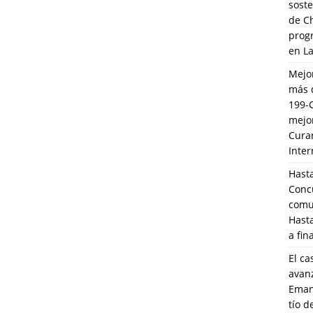
soste
de C
prog
en L
Mejo
más 
199-
mejo
Cura
Inte
Hasta
Conc
comun
Hasta
a fin
El ca
avanz
Eman
tío 